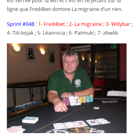
est serrée pour la win et c’est en se jettant sur la
ligne que Fred4bet domine La migraine d’un rien.
Sprint #04B
:
1- Fred4bet ; 2- La migraine ; 3- Willybar
;
4- Titi-kojak ; 5- Léannicia ; 6- Patmuki ; 7- zAwAk