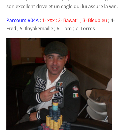
son excellent drive et un eagle qui lui assure la win.
Parcours #04A
:
1- xXx ; 2- Bawat1 ; 3- Bleubleu
; 4-
Fred ; 5- Ilnyakemaille ; 6- Tom ; 7- Torres