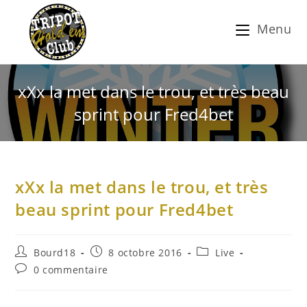
Menu
xXx la met dans le trou, et très beau
sprint pour Fred4bet
xXx la met dans le trou, et très
beau sprint pour Fred4bet
Bourd18
8 octobre 2016
Live
0 commentaire