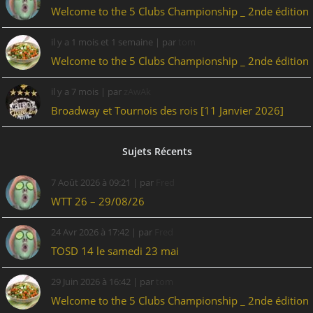
Welcome to the 5 Clubs Championship _ 2nde édition
il y a 1 mois et 1 semaine
| par
tom
Welcome to the 5 Clubs Championship _ 2nde édition
il y a 7 mois
| par
zAwAk
Broadway et Tournois des rois [11 Janvier 2026]
Sujets Récents
7 Août 2026 à 09:21 | par
Fred
WTT 26 – 29/08/26
24 Avr 2026 à 17:42 | par
Fred
TOSD 14 le samedi 23 mai
29 Juin 2026 à 16:42 | par
tom
Welcome to the 5 Clubs Championship _ 2nde édition