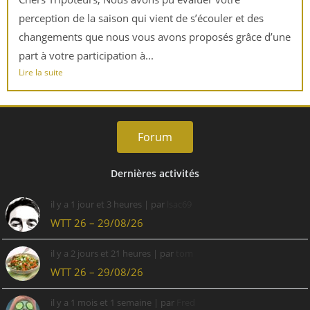
perception de la saison qui vient de s’écouler et des
changements que nous vous avons proposés grâce d’une
part à votre participation à...
Lire la suite
Forum
Dernières activités
il y a 1 jour et 3 heures
| par
lsac69
WTT 26 – 29/08/26
il y a 2 jours et 21 heures
| par
tom
WTT 26 – 29/08/26
il y a 1 mois et 1 semaine
| par
Fred