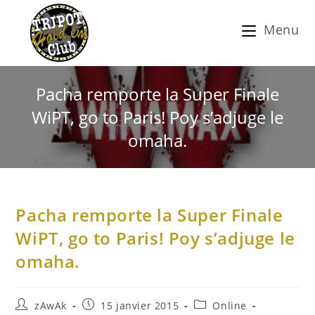
Menu
Pacha remporte la Super Finale
WiPT, go to Paris! Poy s’adjuge le
omaha.
Pacha remporte la Super Finale
WiPT, go to Paris! Poy s’adjuge le
omaha.
zAwAk
15 janvier 2015
Online