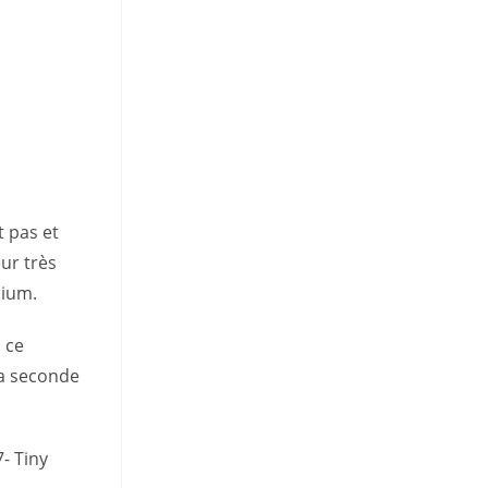
t pas et
ur très
dium.
 ce
la seconde
7- Tiny