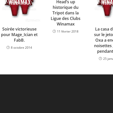
Head’s up
historique du
Tripot dans la
Ligue des Clubs
Winamax
Soirée victorieuse
La casa d
11 février 2018
pour Mage_Ician et
sur le jet
FabB.
Oxa a en
noisettes 
8 octobre 2014
pendant 
25 jan