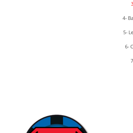
4- B
5- L
6- 
7