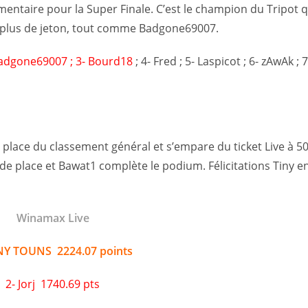
ntaire pour la Super Finale. C’est le champion du Tripot qu
urplus de jeton, tout comme Badgone69007.
Badgone69007 ; 3- Bourd18
; 4- Fred ; 5- Laspicot ; 6- zAwAk ; 
e place du classement général et s’empare du ticket Live à 50
nde place et Bawat1 complète le podium. Félicitations Tiny en
Winamax Live
INY TOUNS 2224.07 points
2- Jorj 1740.69 pts