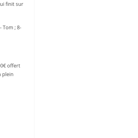
i finit sur
7- Tom ; 8-
0€ offert
 plein