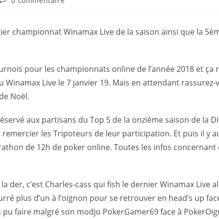
0 commentaire
emier championnat Winamax Live de la saison ainsi que la 5è
ournois pour les championnats online de l’année 2018 et ça
 Winamax Live le 7 janvier 19. Mais en attendant rassurez-
de Noël.
éservé aux partisans du Top 5 de la onzième saison de la Di
remercier les Tripoteurs de leur participation. Et puis il y 
thon de 12h de poker online. Toutes les infos concernant
 la der, c’est Charles-cass qui fish le dernier Winamax Live a
urré plus d’un à l’oignon pour se retrouver en head’s up face
 pu faire malgré son modjo PokerGamer69 face à PokerOig