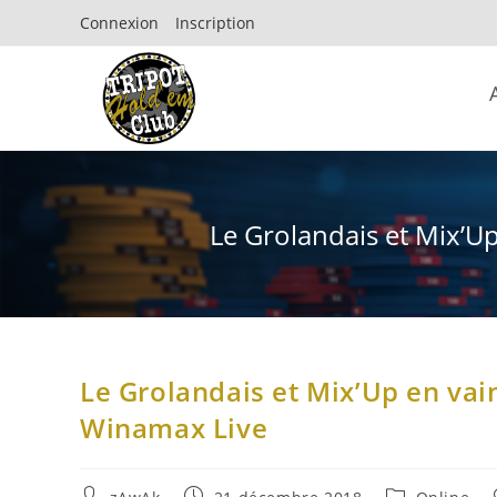
Connexion
Inscription
Le Grolandais et Mix’U
Le Grolandais et Mix’Up en vai
Winamax Live