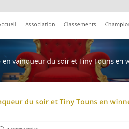
Accueil
Association
Classements
Champio
p en vainqueur du soir et Tiny Touns en
nqueur du soir et Tiny Touns en winn