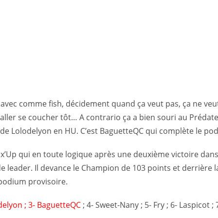
ed avec comme fish, décidement quand ça veut pas, ça ne veu
aller se coucher tôt… A contrario ça a bien souri au Prédate
ait de Lolodelyon en HU. C’est BaguetteQC qui complète le po
ix’Up qui en toute logique après une deuxième victoire dans
 leader. Il devance le Champion de 103 points et derrière 
podium provisoire.
delyon ; 3-
BaguetteQC
; 4- Sweet-Nany ; 5- Fry ; 6- Laspicot ; 