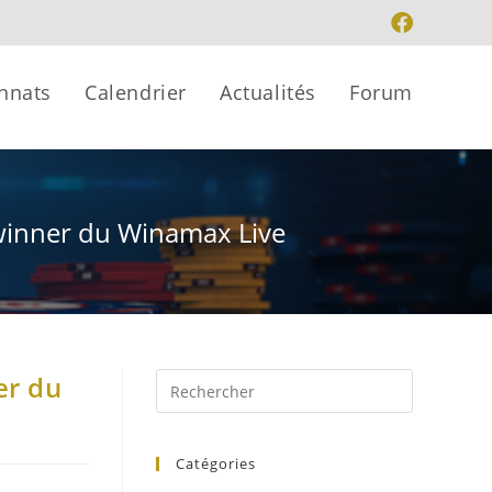
nnats
Calendrier
Actualités
Forum
 winner du Winamax Live
er du
Catégories