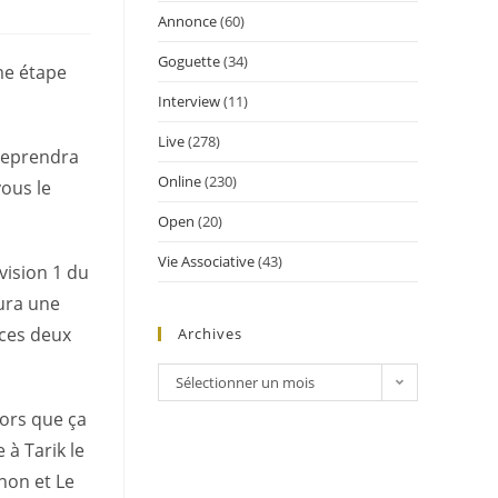
Annonce
(60)
Goguette
(34)
me étape
Interview
(11)
Live
(278)
 reprendra
Online
(230)
vous le
Open
(20)
Vie Associative
(43)
vision 1 du
aura une
 ces deux
Archives
Sélectionner un mois
lors que ça
 à Tarik le
non et Le