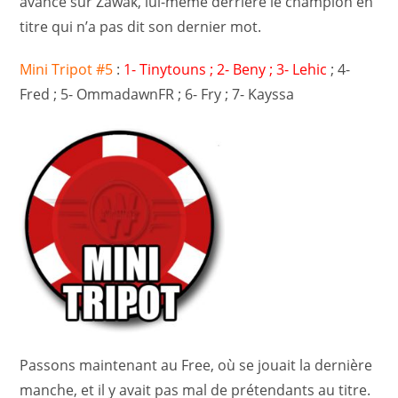
avance sur Zawak, lui-même derrière le champion en
titre qui n’a pas dit son dernier mot.
Mini Tripot #5
:
1- Tinytouns ; 2- Beny ; 3- Lehic
; 4-
Fred ; 5- OmmadawnFR ; 6- Fry ; 7- Kayssa
Passons maintenant au Free, où se jouait la dernière
manche, et il y avait pas mal de prétendants au titre.