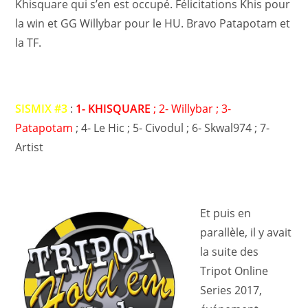
Khisquare qui s’en est occupé. Félicitations Khis pour
la win et GG Willybar pour le HU. Bravo Patapotam et
la TF.
SISMIX #3
:
1- KHISQUARE
; 2- Willybar ; 3-
Patapotam
; 4- Le Hic ; 5- Civodul ; 6- Skwal974 ; 7-
Artist
Et puis en
parallèle, il y avait
la suite des
Tripot Online
Series 2017,