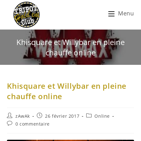
Menu
Khisquare et Willybar en pleine
chauffe online
Khisquare et Willybar en pleine
chauffe online
zAwAk
26 février 2017
Online
0 commentaire