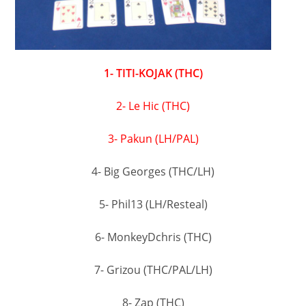
1- TITI-KOJAK (THC)
2- Le Hic (THC)
3- Pakun (LH/PAL)
4- Big Georges (THC/LH)
5- Phil13 (LH/Resteal)
6- MonkeyDchris (THC)
7- Grizou (THC/PAL/LH)
8- Zap (THC)