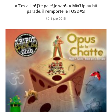
« T’es all in! J’te paie! Je win!.. » Mix’Up au hit
parade, il remporte le TOSD#5!
1 juin 2015