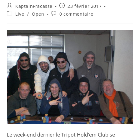
KaptainFracasse
23 février 2017
Live
/
Open
0 commentaire
Le week-end dernier le Tripot Hold’em Club se