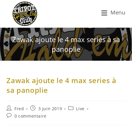
Menu
Zawak ajoute le 4 max series à sa
panoplie
Zawak ajoute le 4 max series à
sa panoplie
Fred
3 juin 2019
Live
0 commentaire