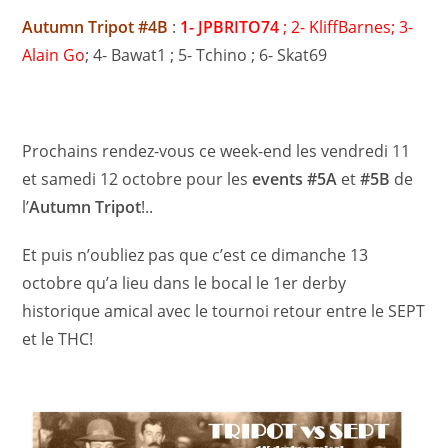
Autumn Tripot #4B
:
1- JPBRITO74
; 2- KliffBarnes; 3-
Alain Go
; 4- Bawat1 ; 5- Tchino ; 6- Skat69
Prochains rendez-vous ce week-end les vendredi 11
et samedi 12 octobre pour les
events #5A
et
#5B
de
l’
Autumn Tripot
!..
Et puis n’oubliez pas que c’est ce dimanche 13
octobre qu’a lieu dans le bocal le 1er derby
historique amical avec le tournoi retour entre le SEPT
et le THC!