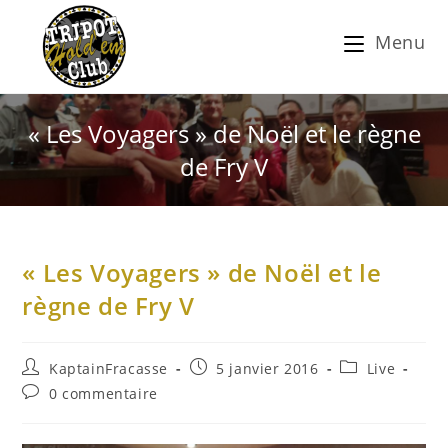
Menu
« Les Voyagers » de Noël et le règne
de Fry V
« Les Voyagers » de Noël et le
règne de Fry V
KaptainFracasse
5 janvier 2016
Live
0 commentaire