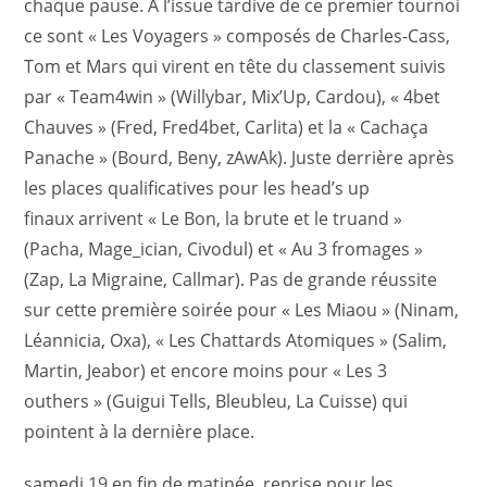
chaque pause. A l’issue tardive de ce premier tournoi
ce sont « Les Voyagers » composés de Charles-Cass,
Tom et Mars qui virent en tête du classement suivis
par « Team4win » (Willybar, Mix’Up, Cardou), « 4bet
Chauves » (Fred, Fred4bet, Carlita) et la « Cachaça
Panache » (Bourd, Beny, zAwAk). Juste derrière après
les places qualificatives pour les head’s up
finaux arrivent « Le Bon, la brute et le truand »
(Pacha, Mage_ician, Civodul) et « Au 3 fromages »
(Zap, La Migraine, Callmar). Pas de grande réussite
sur cette première soirée pour « Les Miaou » (Ninam,
Léannicia, Oxa), « Les Chattards Atomiques » (Salim,
Martin, Jeabor) et encore moins pour « Les 3
outhers » (Guigui Tells, Bleubleu, La Cuisse) qui
pointent à la dernière place.
samedi 19 en fin de matinée, reprise pour les