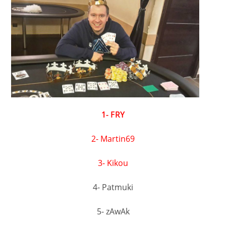
1- FRY
2- Martin69
3- Kikou
4- Patmuki
5- zAwAk