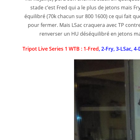
stade c’est Fred qui a le plus de jetons mais F
équilibré (70k chacun sur 800 1600) ce qui fait q
pour fermer. Mais LSac craquera avec TP contre
renverser un HU déséquilibré en jetons mai
Tripot Live Series 1 WTB : 1-Fred
, 2-Fry, 3-LSac, 4