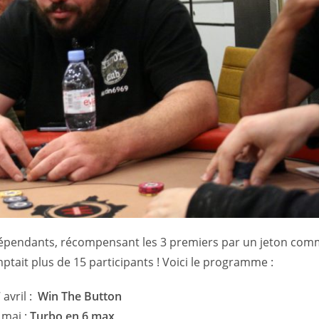
indépendants, récompensant les 3 premiers par un jeton co
mptait plus de 15 participants ! Voici le programme :
 avril :
Win The Button
 mai :
Turbo en 6 max