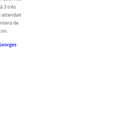
à 3 très
 attendait
entera de
ton.
gGeorges