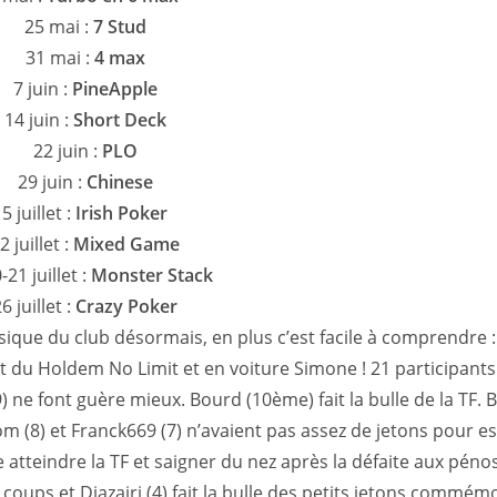
25 mai :
7 Stud
31 mai :
4 max
7 juin :
PineApple
14 juin :
Short Deck
22 juin :
PLO
29 juin :
Chinese
5 juillet :
Irish Poker
2 juillet :
Mixed Game
-21 juillet :
Monster Stack
6 juillet :
Crazy Poker
ique du club désormais, en plus c’est facile à comprendre : 
est du Holdem No Limit et en voiture Simone ! 21 participan
9) ne font guère mieux. Bourd (10ème) fait la bulle de la TF.
om (8) et Franck669 (7) n’avaient pas assez de jetons pour es
e atteindre la TF et saigner du nez après la défaite aux péno
oups et Djazairi (4) fait la bulle des petits jetons commémo