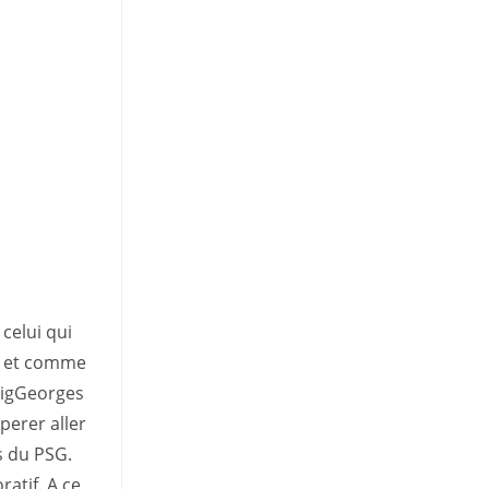
celui qui
ts et comme
 BigGeorges
perer aller
s du PSG.
ratif. A ce