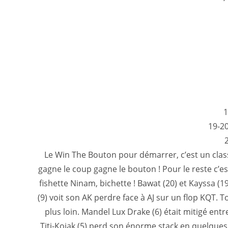
1
19-20
2
Le Win The Bouton pour démarrer, c’est un class
gagne le coup gagne le bouton ! Pour le reste c’
fishette Ninam, bichette ! Bawat (20) et Kayssa (1
(9) voit son AK perdre face à AJ sur un flop KQT. T
plus loin. Mandel Lux Drake (6) était mitigé entr
Titi-Kojak (5) perd son énorme stack en quelques c