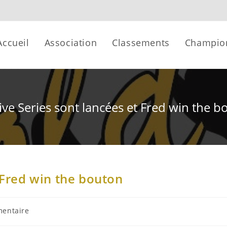
Accueil
Association
Classements
Champio
ive Series sont lancées et Fred win the 
t Fred win the bouton
entaire