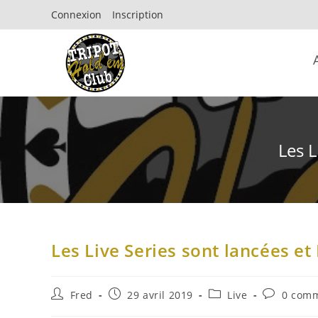
Connexion
Inscription
Les L
Les Live Series sont lancées e
Fred
29 avril 2019
Live
0 comm