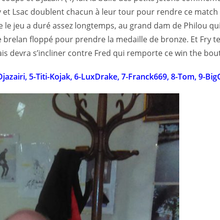
ry et Lsac doublent chacun à leur tour pour rendre ce match 
ue le jeu a duré assez longtemps, au grand dam de Philou qui
 brelan floppé pour prendre la medaille de bronze. Et Fry t
s devra s’incliner contre Fred qui remporte ce win the bou
-Djazairi, 5-Titi-Kojak, 6-LuxDrake, 7-Franck669, 8-Tom, 9-Bi