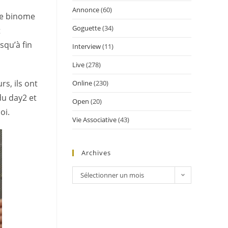
Annonce
(60)
 le binome
Goguette
(34)
t
squ’à fin
Interview
(11)
Live
(278)
s, ils ont
Online
(230)
du day2 et
Open
(20)
oi.
Vie Associative
(43)
Archives
Sélectionner un mois