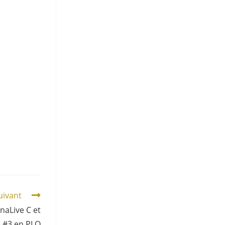
suivant
naLive C et
 #3 en PLO