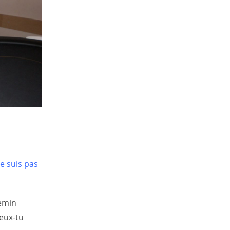
e suis pas
hemin
peux-tu