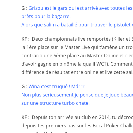
G
:
Grizou est le gars qui est arrivé avec toutes l
prêts pour la bagarre.
Alors que salim a bataillé pour trouver le pistolet e
KF
:
Deux championnats live remportés (Killer et
la 1ère place sur le Master Live qui t’amène un troi
contrario une 6ème place au Master Online et rien 
d’avoir gagné en binôme la qualif WCT). Comment 
différence de résultat entre online et live cette sa
G
:
Wina c’est truqué ! Mdrrr
Non plus serieusement je pense que je joue beauc
sur une structure turbo chate.
KF
:
Depuis ton arrivée au club en 2014, tu décroc
depuis tes premiers pas sur les Bocal Poker Chall