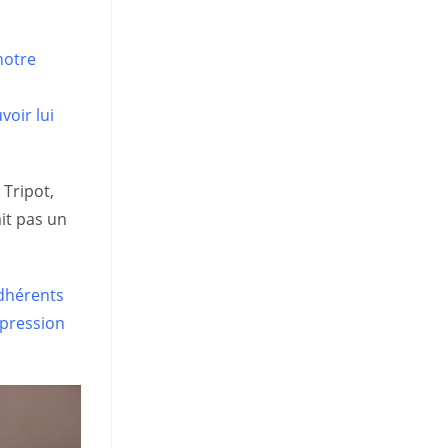
notre
voir lui
 Tripot,
ait pas un
adhérents
e pression