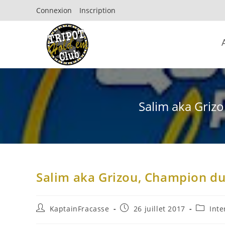
Connexion
Inscription
Salim aka Griz
Salim aka Grizou, Champion du
KaptainFracasse
26 juillet 2017
Inte