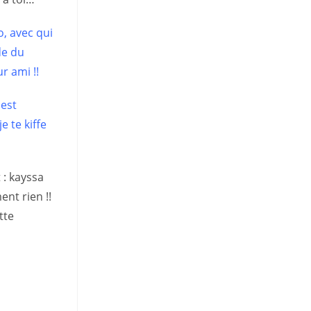
, avec qui
de du
ur ami !!
 est
 te kiffe
 : kayssa
ent rien !!
tte