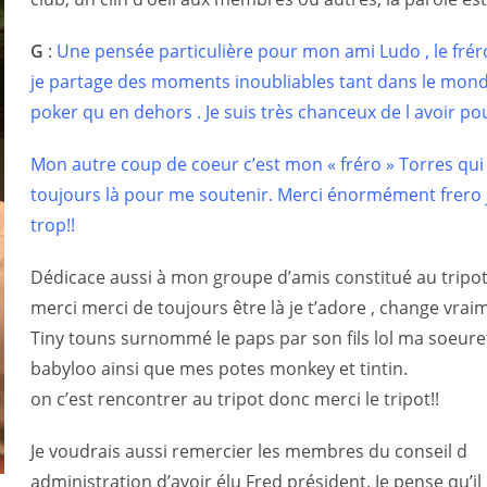
G
:
Une pensée particulière pour mon ami Ludo , le fréro
je partage des moments inoubliables tant dans le mon
poker qu en dehors . Je suis très chanceux de l avoir po
Mon autre coup de coeur c’est mon « fréro » Torres qui
toujours là pour me soutenir. Merci énormément frero je
trop!!
Dédicace aussi à mon groupe d’amis constitué au tripot
merci merci de toujours être là je t’adore , change vraim
Tiny touns surnommé le paps par son fils lol ma soeure
babyloo ainsi que mes potes monkey et tintin.
on c’est rencontrer au tripot donc merci le tripot!!
Je voudrais aussi remercier les membres du conseil d
administration d’avoir élu Fred président. Je pense qu’il