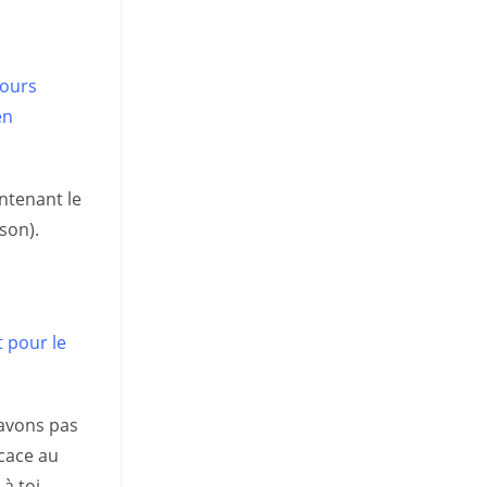
jours
en
ntenant le
son).
t pour le
’avons pas
icace au
 à toi…