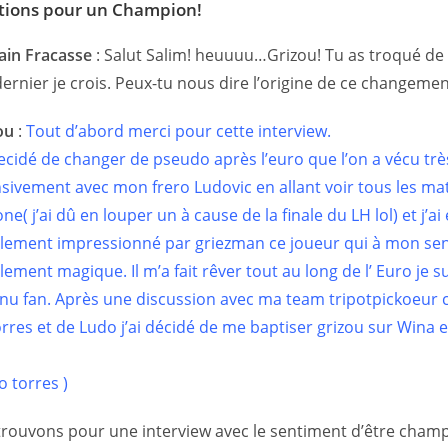
ions pour un Champion!
ain Fracasse
:
Salut Salim! heuuuu…Grizou! Tu as troqué d
dernier je crois. Peux-tu nous dire l’origine de ce changeme
ou
:
Tout d’abord merci pour cette interview.
 decidé de changer de pseudo après l’euro que l’on a vécu trè
nsivement avec mon frero Ludovic en allant voir tous les mat
ne( j’ai dû en louper un à cause de la finale du LH lol) et j’ai
lement impressionné par griezman ce joueur qui à mon sen
ement magique. Il m’a fait rêver tout au long de l’ Euro je s
nu fan. Après une discussion avec ma team tripotpickoeu
orres et de Ludo j’ai décidé de me baptiser grizou sur Wina 
o torres )
etrouvons pour une interview avec le sentiment d’être cham