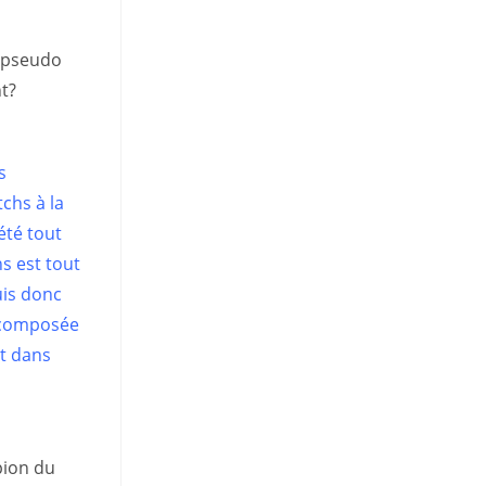
e pseudo
nt?
s
chs à la
 été tout
s est tout
uis donc
r composée
et dans
pion du