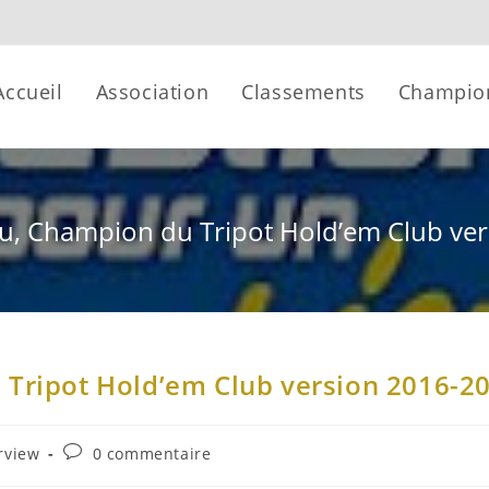
Accueil
Association
Classements
Champio
ou, Champion du Tripot Hold’em Club ve
 Tripot Hold’em Club version 2016-2
rview
0 commentaire