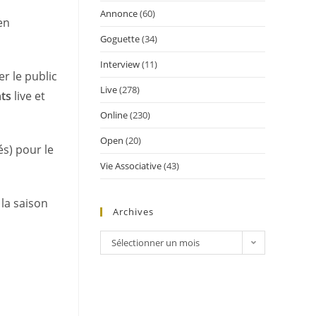
Annonce
(60)
en
Goguette
(34)
Interview
(11)
r le public
Live
(278)
ts
live et
Online
(230)
Open
(20)
és) pour le
Vie Associative
(43)
 la saison
Archives
Sélectionner un mois