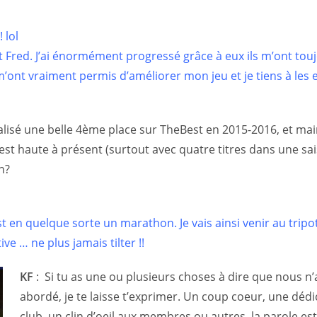
 lol
t Fred. J’ai énormément progressé grâce à eux ils m’ont tou
ont vraiment permis d’améliorer mon jeu et je tiens à les 
éalisé une belle 4ème place sur TheBest en 2015-2016, et mai
est haute à présent (surtout avec quatre titres dans une sai
n?
st en quelque sorte un marathon. Je vais ainsi venir au tripo
ive … ne plus jamais tilter !!
KF
:
Si tu as une ou plusieurs choses à dire que nous n
abordé, je te laisse t’exprimer. Un coup coeur, une déd
club, un clin d’oeil aux membres ou autres, la parole est