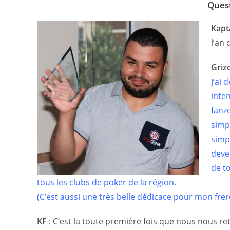
Quest
Kapt
l’an 
Griz
J’ai
inte
fanzo
simp
simpl
deve
de t
tous les clubs de poker de la région.
(C’est aussi une très belle dédicace pour mon frer
KF
:
C’est la toute première fois que nous nous r