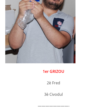
1er GRIZOU
2è Fred
3è Civodul
————————-