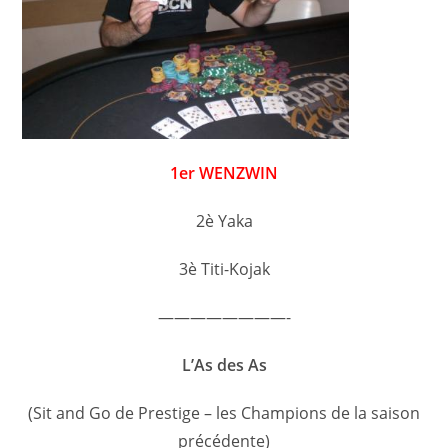
1er WENZWIN
2è Yaka
3è Titi-Kojak
————————-
L’As des As
(Sit and Go de Prestige – les Champions de la saison
précédente)