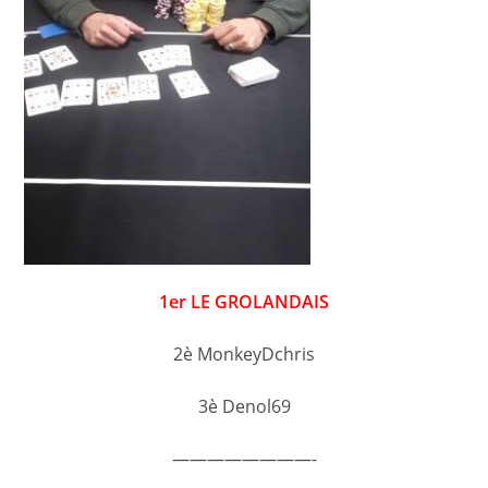
1er LE GROLANDAIS
2è MonkeyDchris
3è Denol69
————————-