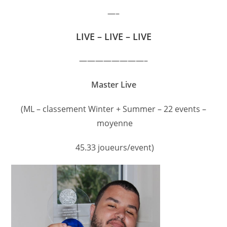
—–
LIVE – LIVE – LIVE
————————–
Master Live
(ML – classement Winter + Summer – 22 events –
moyenne
45.33 joueurs/event)