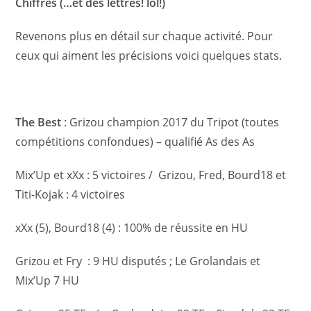
Chiffres (…et des lettres! lol!)
Revenons plus en détail sur chaque activité. Pour
ceux qui aiment les précisions voici quelques stats.
The Best
: Grizou champion 2017 du Tripot (toutes
compétitions confondues) – qualifié As des As
Mix’Up et xXx : 5 victoires / Grizou, Fred, Bourd18 et
Titi-Kojak : 4 victoires
xXx (5), Bourd18 (4) : 100% de réussite en HU
Grizou et Fry : 9 HU disputés ; Le Grolandais et
Mix’Up 7 HU