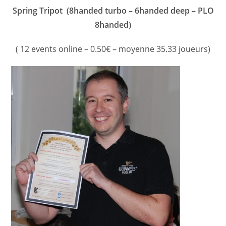
Spring Tripot
(8handed turbo – 6handed deep – PLO
8handed)
( 12 events online – 0.50€ – moyenne 35.33 joueurs)