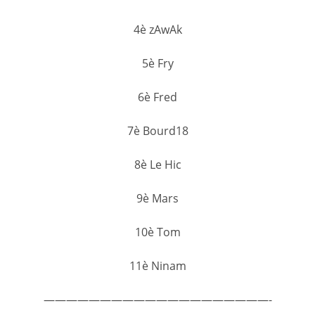
4è zAwAk
5è Fry
6è Fred
7è Bourd18
8è Le Hic
9è Mars
10è Tom
11è Ninam
————————————————————-