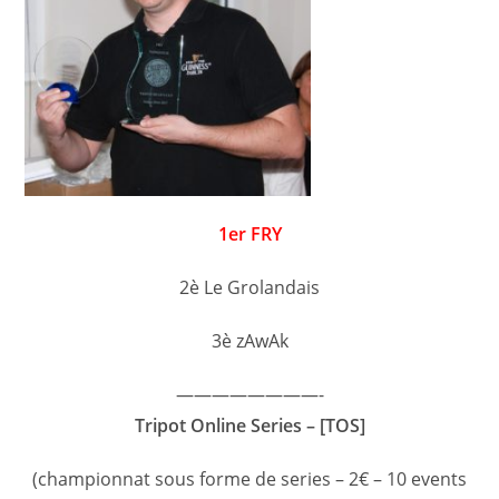
1er FRY
2è Le Grolandais
3è zAwAk
————————-
Tripot Online Series – [TOS]
(championnat sous forme de series – 2€ – 10 events