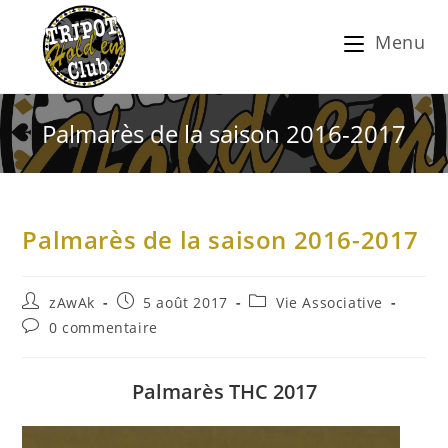
Menu
Palmarès de la saison 2016-2017
Palmarès de la saison 2016-2017
zAwAk
5 août 2017
Vie Associative
0 commentaire
Palmarès THC 2017