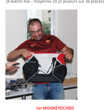
(8 events live – moyenne 29.25 joueurs sur 36 places)
1er MONKEYDCHRIS