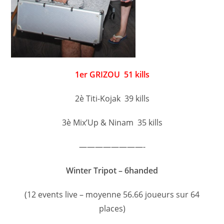
1er GRIZOU 51 kills
2è Titi-Kojak 39 kills
3è Mix’Up & Ninam 35 kills
————————-
Winter Tripot
– 6handed
(12 events live – moyenne 56.66 joueurs sur 64
places)