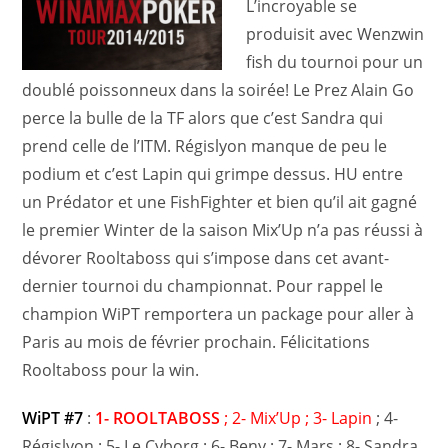
L’incroyable se
produisit avec Wenzwin
fish du tournoi pour un
doublé poissonneux dans la soirée! Le Prez Alain Go
perce la bulle de la TF alors que c’est Sandra qui
prend celle de l’ITM. Régislyon manque de peu le
podium et c’est Lapin qui grimpe dessus. HU entre
un Prédator et une FishFighter et bien qu’il ait gagné
le premier Winter de la saison Mix’Up n’a pas réussi à
dévorer Rooltaboss qui s’impose dans cet avant-
dernier tournoi du championnat. Pour rappel le
champion WiPT remportera un package pour aller à
Paris au mois de février prochain. Félicitations
Rooltaboss pour la win.
WiPT #7
:
1- ROOLTABOSS
; 2- Mix’Up ; 3- Lapin
; 4-
Régislyon ; 5- Le Cyborg ; 6- Beny ; 7- Mars ; 8- Sandra