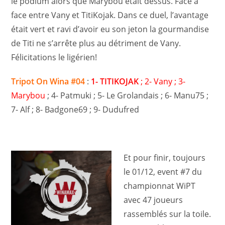
le podium alors que Marybou était dessus. Face à
face entre Vany et TitiKojak. Dans ce duel, l’avantage
était vert et ravi d’avoir eu son jeton la gourmandise
de Titi ne s’arrête plus au détriment de Vany.
Félicitations le ligérien!
Tripot On Wina #04
:
1- TITIKOJAK
; 2- Vany ; 3-
Marybou
; 4- Patmuki ; 5- Le Grolandais ; 6- Manu75 ;
7- Alf ; 8- Badgone69 ; 9- Dudufred
Et pour finir, toujours
le 01/12, event #7 du
championnat WiPT
avec 47 joueurs
rassemblés sur la toile.