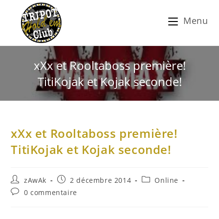
Menu
xXx et Rooltaboss première!
TitiKojak et Kojak seconde!
xXx et Rooltaboss première!
TitiKojak et Kojak seconde!
zAwAk
2 décembre 2014
Online
0 commentaire