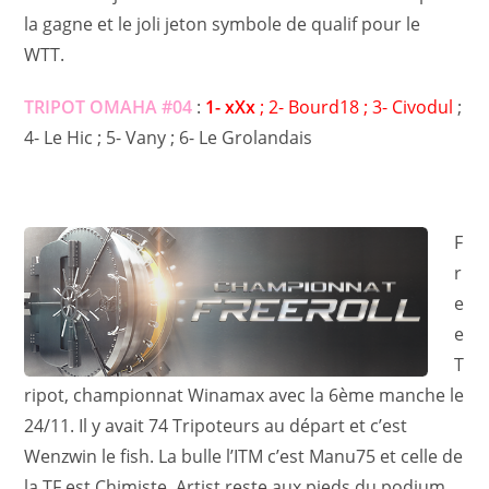
la gagne et le joli jeton symbole de qualif pour le
WTT.
TRIPOT OMAHA #04
:
1- xXx
; 2- Bourd18 ; 3- Civodul
;
4- Le Hic ; 5- Vany ; 6- Le Grolandais
F
r
e
e
T
ripot, championnat Winamax avec la 6ème manche le
24/11. Il y avait 74 Tripoteurs au départ et c’est
Wenzwin le fish. La bulle l’ITM c’est Manu75 et celle de
la TF est Chimiste. Artist reste aux pieds du podium