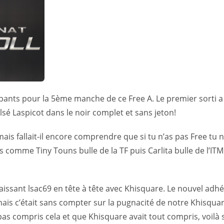
ticipants pour la 5ème manche de ce Free A. Le premier sorti a
sé Laspicot dans le noir complet et sans jeton!
mais fallait-il encore comprendre que si tu n’as pas Free tu n
 comme Tiny Touns bulle de la TF puis Carlita bulle de l’ITM
laissant lsac69 en tête à tête avec Khisquare. Le nouvel adhé
mais c’était sans compter sur la pugnacité de notre Khisqua
pas compris cela et que Khisquare avait tout compris, voilà 