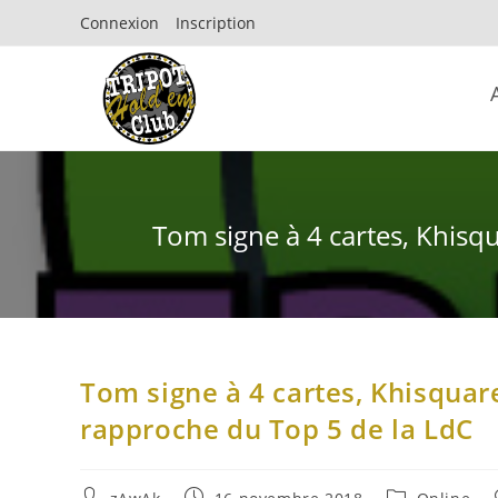
Connexion
Inscription
Tom signe à 4 cartes, Khisqu
Tom signe à 4 cartes, Khisquare
rapproche du Top 5 de la LdC