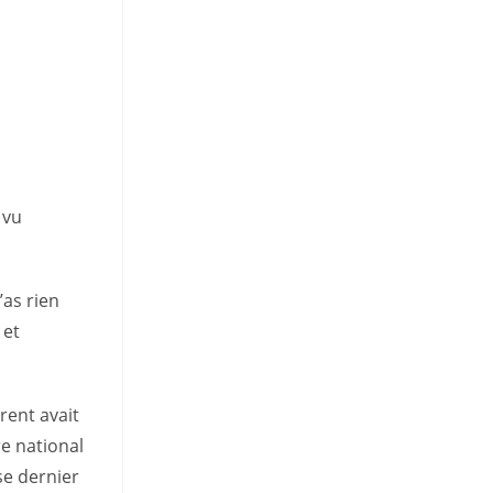
 vu
’as rien
 et
rent avait
re national
se dernier