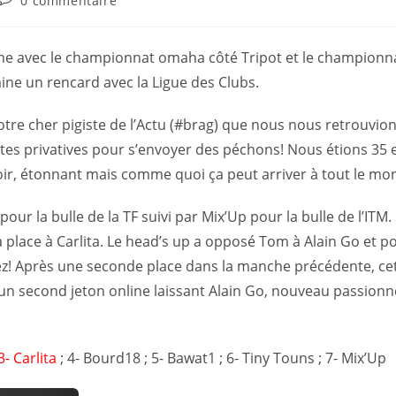
0 commentaire
line avec le championnat omaha côté Tripot et le championn
aine un rencard avec la Ligue des Clubs.
tre cher pigiste de l’Actu (#brag) que nous nous retrouvion
rtes privatives pour s’envoyer des péchons! Nous étions 35 e
soir, étonnant mais comme quoi ça peut arriver à tout le mo
our la bulle de la TF suivi par Mix’Up pour la bulle de l’ITM. 
lace à Carlita. Le head’s up a opposé Tom à Alain Go et po
z! Après une seconde place dans la manche précédente, cett
 un second jeton online laissant Alain Go, nouveau passionn
3- Carlita
; 4- Bourd18 ; 5- Bawat1 ; 6- Tiny Touns ; 7- Mix’Up