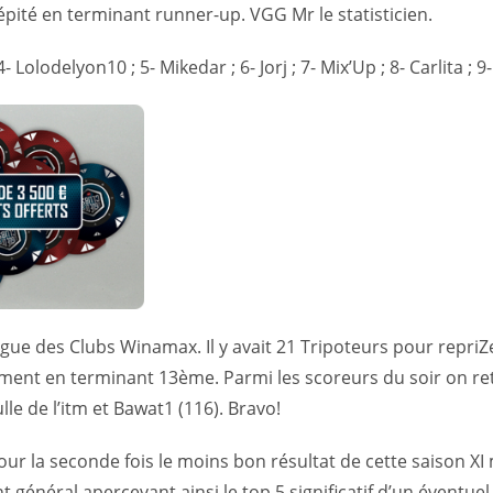
épité en terminant runner-up. VGG Mr le statisticien.
4- Lolodelyon10 ; 5- Mikedar ; 6- Jorj ; 7- Mix’Up ; 8- Carlita ; 
igue des Clubs Winamax. Il y avait 21 Tripoteurs pour repriZ
ssement en terminant 13ème. Parmi les scoreurs du soir on r
lle de l’itm et Bawat1 (116). Bravo!
ur la seconde fois le moins bon résultat de cette saison XI 
général apercevant ainsi le top 5 significatif d’un éventuel 