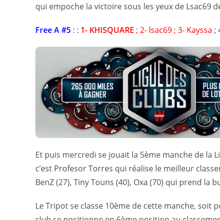
qui empoche la victoire sous les yeux de Lsac69 d
Free A #5
: :
1- KHISQUARE
; 2- lsac69 ; 3- Kayssa
; 
Et puis mercredi se jouait la 5ème manche de la L
c’est Profesor Torres qui réalise le meilleur cla
BenZ (27), Tiny Touns (40), Oxa (70) qui prend la bu
Le Tripot se classe 10ème de cette manche, soit po
club se positionne en 6ème position au classement 