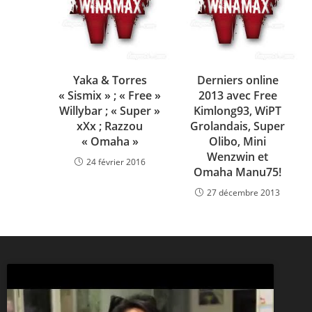
Yaka & Torres
Derniers online
« Sismix » ; « Free »
2013 avec Free
Willybar ; « Super »
Kimlong93, WiPT
xXx ; Razzou
Grolandais, Super
« Omaha »
Olibo, Mini
Wenzwin et
24 février 2016
Omaha Manu75!
27 décembre 2013