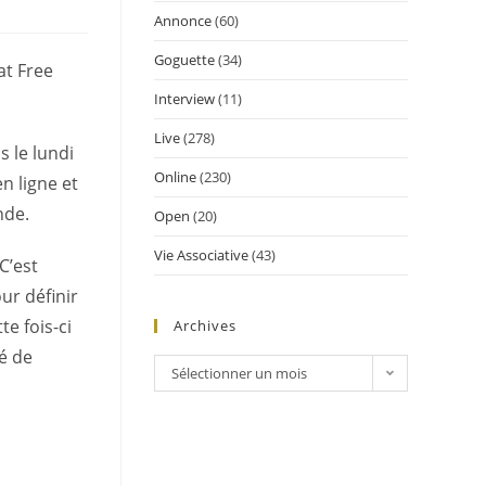
Annonce
(60)
Goguette
(34)
at Free
Interview
(11)
Live
(278)
s le lundi
Online
(230)
n ligne et
nde.
Open
(20)
Vie Associative
(43)
C’est
ur définir
e fois-ci
Archives
é de
Sélectionner un mois