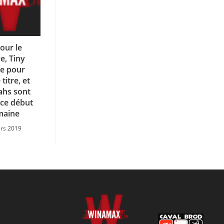
our le
e, Tiny
e pour
titre, et
ahs sont
ce début
maine
rs 2019