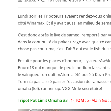
zAwAk
16 novembre 2018
Online
Lundi soir les Tripoteurs avaient rendez-vous on
côté Winamax. Et il y avait aussi en milieu de sem
C’est donc après le live de samedi remporté par vo
dans la continuité du poker tirage avec quatre ca
chose pas coutume, c’est FabB qui est le fish du 
Ensuite pour les places d’honneur, il y a eu zAwAk p
Bourd18 qui manque de peu le podium laissant sa p
le vainqueur un oultimAtom a été posé à Kozh Pre
Tom n’a pas laissé passer l’occasion de ramasser
omaha (lol), runner-up. VGG Mr le secrétaire!
Tripot Pot Limit Omaha #3
:
1- TOM
; 2- Alain Go ; 