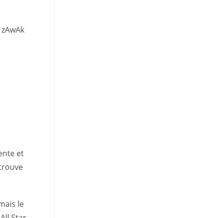
9- zAwAk
ente et
etrouve
mais le
All Star