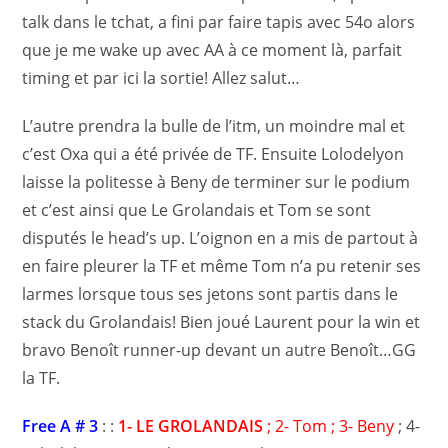
talk dans le tchat, a fini par faire tapis avec 54o alors
que je me wake up avec AA à ce moment là, parfait
timing et par ici la sortie! Allez salut…
L’autre prendra la bulle de l’itm, un moindre mal et
c’est Oxa qui a été privée de TF. Ensuite Lolodelyon
laisse la politesse à Beny de terminer sur le podium
et c’est ainsi que Le Grolandais et Tom se sont
disputés le head’s up. L’oignon en a mis de partout à
en faire pleurer la TF et même Tom n’a pu retenir ses
larmes lorsque tous ses jetons sont partis dans le
stack du Grolandais! Bien joué Laurent pour la win et
bravo Benoît runner-up devant un autre Benoît…GG
la TF.
Free A # 3
: :
1- LE GROLANDAIS
; 2- Tom ; 3- Beny
; 4-