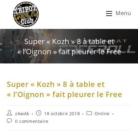
Menu
Super « Kozh » 8 à table et
« l’Oignon » fait pleurer le Free
Super « Kozh » 8 à table et
« l’Oignon » fait pleurer le Free
zAwAk
18 octobre 2018
Online
0 commentaire