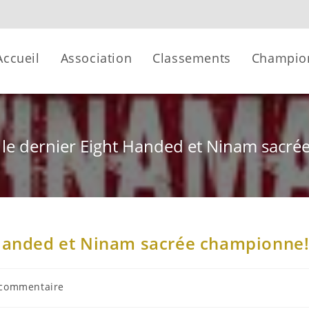
Accueil
Association
Classements
Champio
le dernier Eight Handed et Ninam sacr
 Handed et Ninam sacrée championne
 commentaire