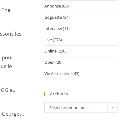
Annonce
(60)
« The
Goguette
(34)
Interview
(11)
issons les
Live
(278)
Online
(230)
é pour
Open
(20)
que le
Vie Associative
(43)
t GG au
Archives
Sélectionner un mois
ig Georges ;