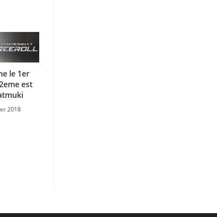
e le 1er
 2eme est
atmuki
ier 2018