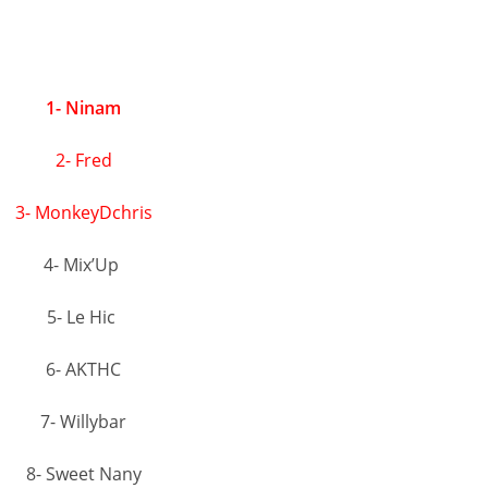
1- Ninam
2- Fred
3- MonkeyDchris
4- Mix’Up
5- Le Hic
6- AKTHC
7- Willybar
8- Sweet Nany