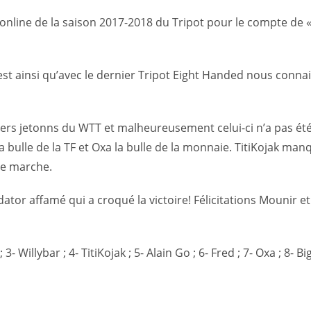
oi online de la saison 2017-2018 du Tripot pour le compte de 
est ainsi qu’avec le dernier Tripot Eight Handed nous conna
niers jetonns du WTT et malheureusement celui-ci n’a pas ét
a bulle de la TF et Oxa la bulle de la monnaie. TitiKojak man
me marche.
ator affamé qui a croqué la victoire! Félicitations Mounir e
 3- Willybar ; 4- TitiKojak ; 5- Alain Go ; 6- Fred ; 7- Oxa ; 8- B