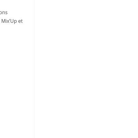
ions
 Mix’Up et