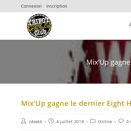
Connexion
Inscription
Mix’Up gagne 
Mix’Up gagne le dernier Eight
zAwAk
4 juillet 2018
Online
0