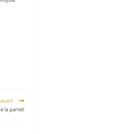
 Willybar
suivant
 la partie!