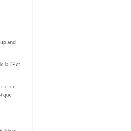
e up and
e la TF et
tournoi
si que