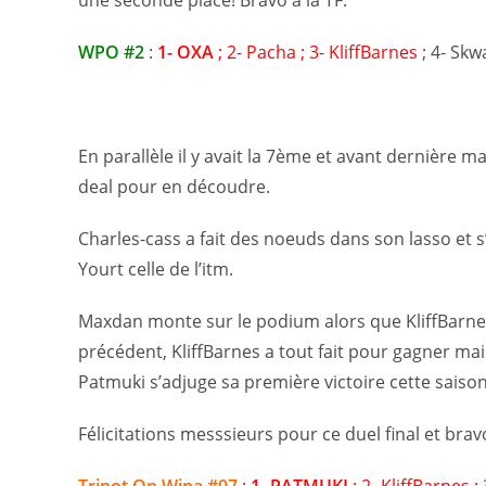
une seconde place! Bravo à la TF.
WPO #2
:
1- OXA
; 2- Pacha ; 3- KliffBarnes
; 4- Skw
En parallèle il y avait la 7ème et avant dernière 
deal pour en découdre.
Charles-cass a fait des noeuds dans son lasso et s
Yourt celle de l’itm.
Maxdan monte sur le podium alors que KliffBarnes
précédent, KliffBarnes a tout fait pour gagner mais
Patmuki s’adjuge sa première victoire cette saison
Félicitations messsieurs pour ce duel final et bravo