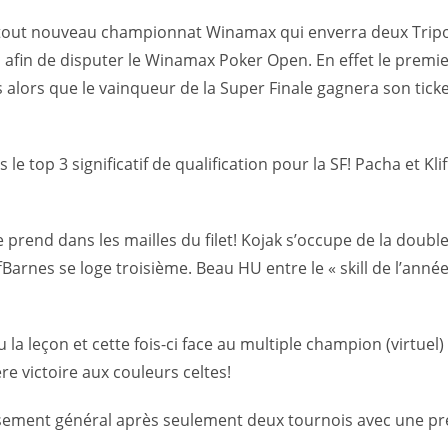
 du tout nouveau championnat Winamax qui enverra deux Trip
 afin de disputer le Winamax Poker Open. En effet le premi
alors que le vainqueur de la Super Finale gagnera son tick
s le top 3 significatif de qualification pour la SF! Pacha et Kl
 prend dans les mailles du filet! Kojak s’occupe de la double
arnes se loge troisième. Beau HU entre le « skill de l’année 
la leçon et cette fois-ci face au multiple champion (virtuel
e victoire aux couleurs celtes!
lassement général après seulement deux tournois avec une p