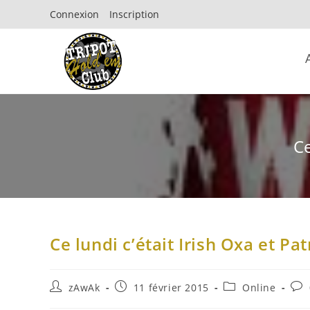
Connexion
Inscription
Ce
Ce lundi c’était Irish Oxa et P
zAwAk
11 février 2015
Online