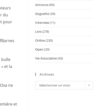
Annonce
(60)
oteurs
Goguette
(34)
er du
et pour
Interview
(11)
Live
(278)
iffBarnes
Online
(230)
Open
(20)
Vie Associative
(43)
 bulle
» et la
Archives
) Oxa ne
Sélectionner un mois
remière et