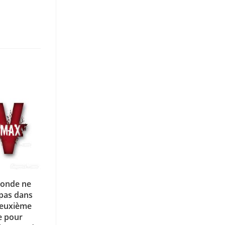
monde ne
pas dans
Deuxième
e pour