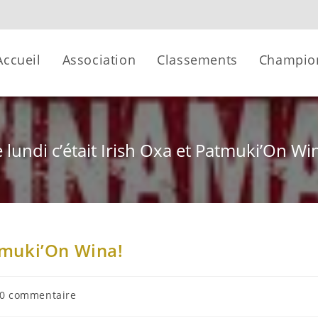
Accueil
Association
Classements
Champio
 lundi c’était Irish Oxa et Patmuki’On Wi
atmuki’On Wina!
0 commentaire