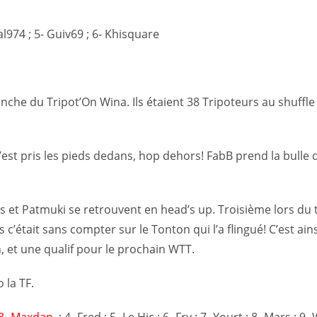
al974 ; 5- Guiv69 ; 6- Khisquare
manche du Tripot’On Wina. Ils étaient 38 Tripoteurs au shuffl
’est pris les pieds dedans, hop dehors! FabB prend la bulle d
 et Patmuki se retrouvent en head’s up. Troisième lors du 
 c’était sans compter sur le Tonton qui l’a flingué! C’est ain
, et une qualif pour le prochain WTT.
 la TF.