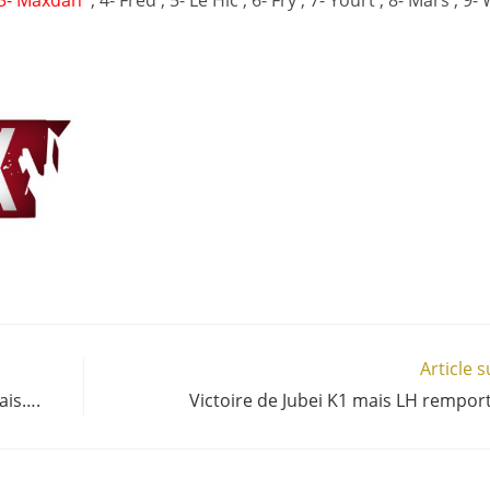
; 3- Maxdan
; 4- Fred ; 5- Le Hic ; 6- Fry ; 7- Yourt ; 8- Mars ; 9-
Article 
ais….
Victoire de Jubei K1 mais LH remporte