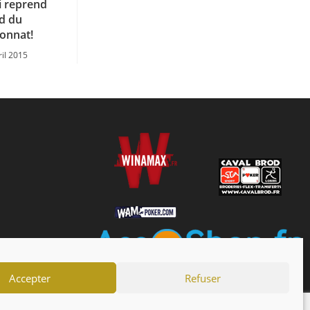
 reprend
ad du
onnat!
ril 2015
Accepter
Refuser