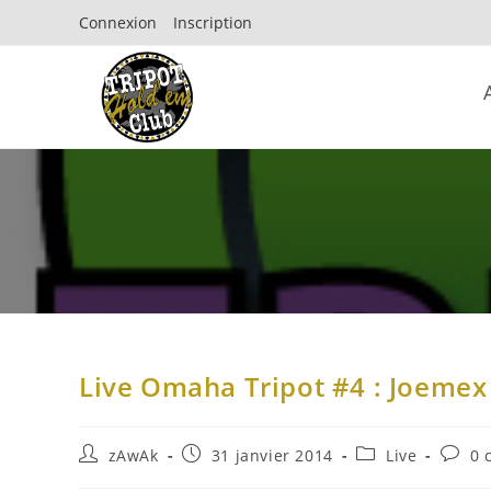
Connexion
Inscription
Live Omaha Tripot #4 : Joemex 
zAwAk
31 janvier 2014
Live
0 