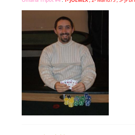
Omaha Tripot #4
:
1- JOEMEX
; 2- Manu75 ; 3- JPBr