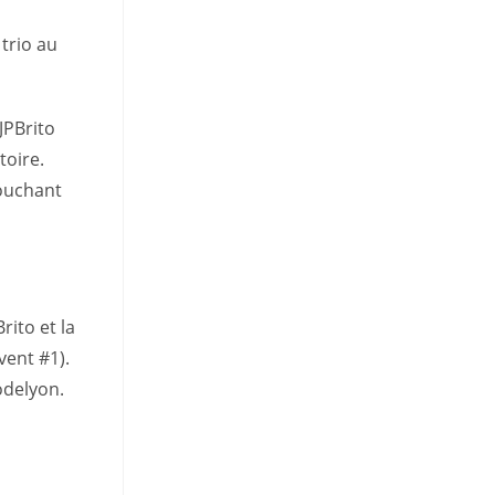
trio au
JPBrito
toire.
touchant
rito et la
vent #1).
odelyon.