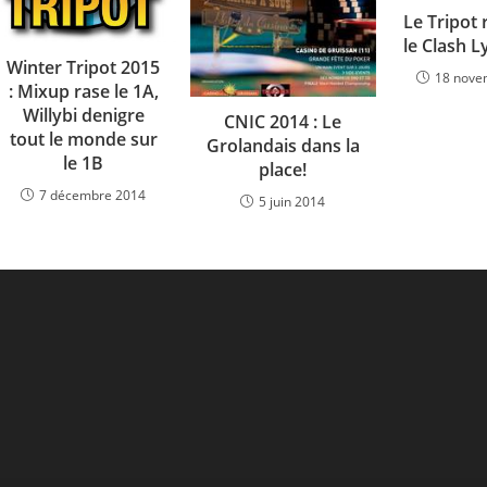
Le Tripot
le Clash L
Winter Tripot 2015
18 nove
: Mixup rase le 1A,
Willybi denigre
CNIC 2014 : Le
tout le monde sur
Grolandais dans la
le 1B
place!
7 décembre 2014
5 juin 2014