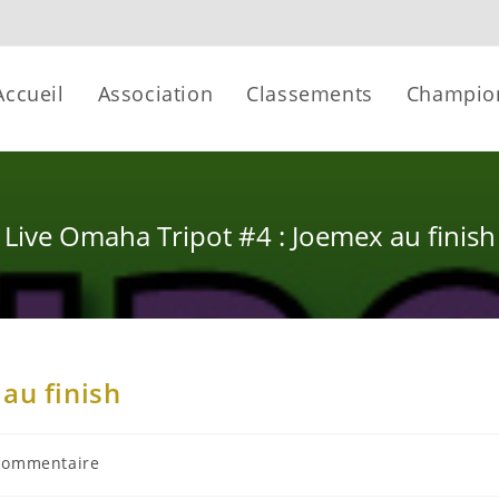
Accueil
Association
Classements
Champio
Live Omaha Tripot #4 : Joemex au finish
au finish
commentaire