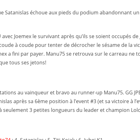
r que Satanislas échoue aux pieds du podium abandonnant un 
vec Joemex le survivant après qu’ils se soient occupés de 
 coude à coude pour tenter de décrocher le sésame de la vic
x a fini par payer. Manu75 se retrouva sur le carreau ne 
que tous ses jetons!
icitations au vainqueur et bravo au runner-up Manu75. GG JPB
as après sa 6ème position à l’event #3 (et sa victoire à l’e
 à seulement 3 petites longueurs du leader et champion Lol