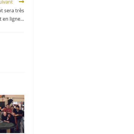
suivant
t sera très
 en ligne…