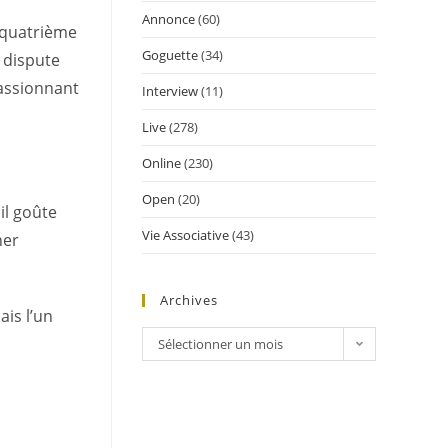
Annonce
(60)
e quatrième
Goguette
(34)
e dispute
passionnant
Interview
(11)
Live
(278)
Online
(230)
Open
(20)
il goûte
Vie Associative
(43)
ner
Archives
ais l’un
Sélectionner un mois