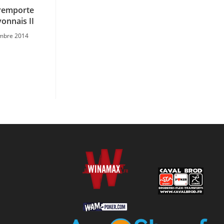
 remporte
yonnais II
mbre 2014