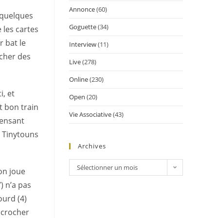
Annonce
(60)
a quelques
Goguette
(34)
 les cartes
r bat le
Interview
(11)
ucher des
Live
(278)
Online
(230)
i, et
Open
(20)
t bon train
Vie Associative
(43)
pensant
! Tinytouns
Archives
Sélectionner un mois
 on joue
7) n’a pas
ourd (4)
accrocher