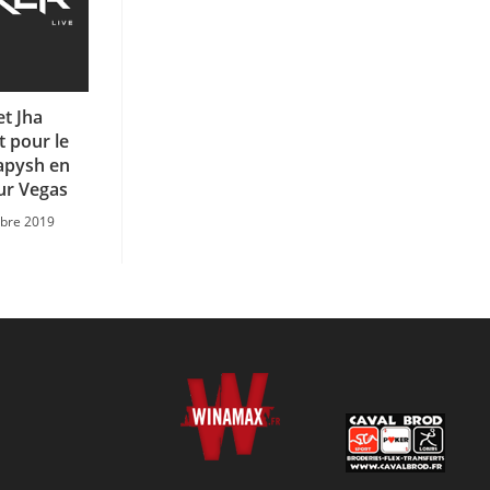
t Jha
t pour le
apysh en
ur Vegas
obre 2019