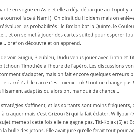
iante en vogue en Asie et elle a déja débarqué au Tripot y 
le tournoi face à Nami ). On dirait du Holdem mais on enlève
réévaluer les probabilités : le Brelan bat la Quinte, le Couleu
ste… et on se met à jouer des cartes suited pour esperer to
nte… bref on découvre et on apprend.
e voir Guigui, Bleubleu, Dudu venus jouer avec Tintin et Tit
 pitchoun Timothée à l’heure de l’apéro. Les discussions von
r, comment s’adapter, mais on fait encore quelques erreurs 
le carré ? ah le carré c’est mieux… ok ! tout ne change pas 
s suffisament adaptés ou alors ont manqué de chance…
stratégies s’affinent, et les sortants sont moins fréquents,
à craquer mais c’est Grizou (8) qui la fait éclater. Willybar (
ujet meme si cette fois elle ne gagne pas. Titi-Kojak (5) et B
la bulle des jetons. Elle avait juré qu’elle ferait tout pour 