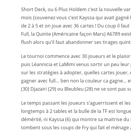
Short Deck, ou 6 Plus Holdem c’est la nouvelle var
mois (souvenez vous c’est Kayssa qui avait gagné 
de 2 à 5 et on joue avec 36 cartes ! Du coup il faut 
Full, la Quinte (Américaine façon Mars) A6789 exi
flush alors qu’il faut abandonner ses tirages qui
Le tournoi commence avec 30 joueurs et le plaisir d
puis Léannicia et LaMimi venus sortir un peu leur
sur les stratégies à adopter, quelles cartes joue
gagner avec full… ben non la couleur ca gagne… et 
(30) Djazairi (29) ou Bleubleu (28) ne se sont pa
Le temps passant les joueurs s’aguerrissent et les 
longtemps à 2 tables et la bulle de la TF est longue 
démérité, ni Kayssa (6) qui montre sa maitrise du s
tombent sous les coups de Fry qui fait el ménage à 