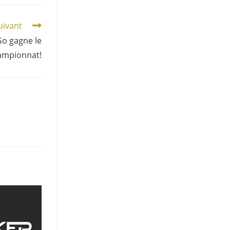
suivant
Go gagne le
hampionnat!