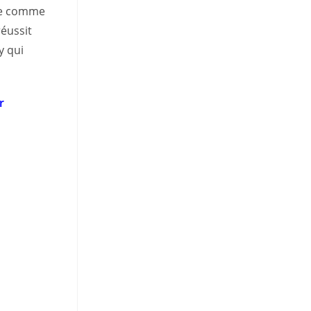
nne comme
réussit
y qui
r