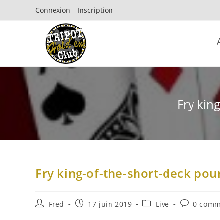
Connexion
Inscription
Fry king
Fry king-of-the-short-deck pour
Fred
17 juin 2019
Live
0 comm