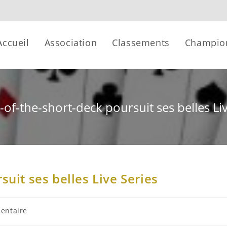
Accueil
Association
Classements
Champio
-of-the-short-deck poursuit ses belles Li
suit ses belles Live Series
entaire