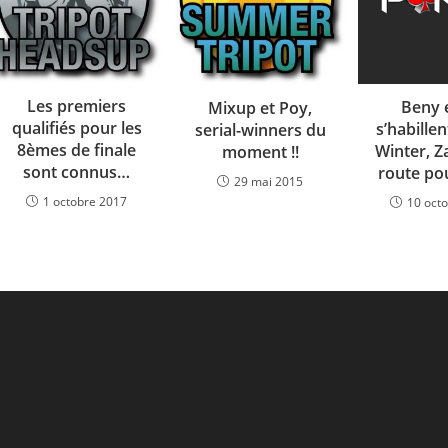
Les premiers
Beny e
Mixup et Poy,
qualifiés pour les
s’habillen
serial-winners du
8èmes de finale
Winter, Z
moment !!
sont connus…
route po
29 mai 2015
1 octobre 2017
10 oct