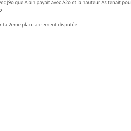
avec J9o que Alain payait avec A2o et la hauteur As tenait po
 2
.
ur ta 2eme place aprement disputée !