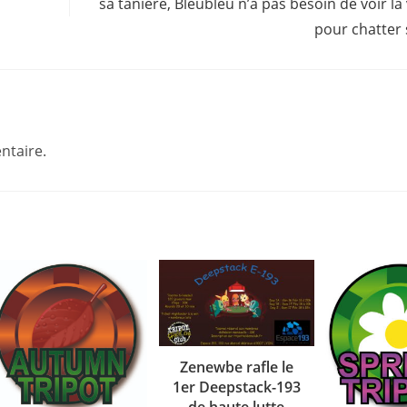
sa tanière, Bleubleu n’a pas besoin de voir la
pour chatter 
ntaire.
Zenewbe rafle le
1er Deepstack-193
de haute lutte