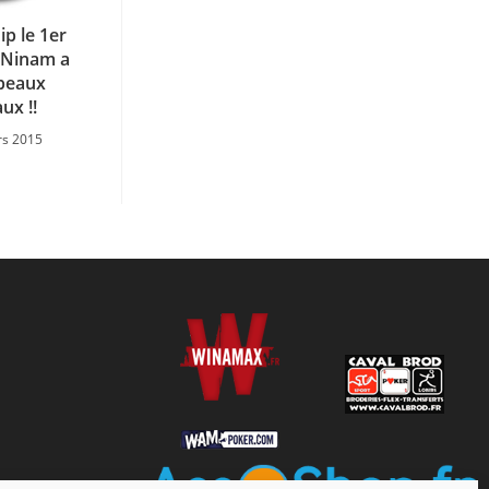
p le 1er
 Ninam a
beaux
ux !!
rs 2015