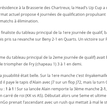
 résidence à la Brasserie des Chartreux, la Head’s Up Cup a
mat actuel propose 4 journées de qualification propulsant
 matchs à élimination.
finaliste du tableau principal de la 1ere journée de qualif, 
s pris sa revanche sur Beny 2-1 en Quarts. Un victoire sur 
eme du tableau principal de la 2eme journée de qualif) avait 
de triompher de Fry (chapeau 1) 3 à 1 en demi.
jouabilité était belle. Sur la 1ere manche c’est ilnyakemaill
nd il paye le tapis d’Alain avec J7 sur un flop J72, mais la tur
u :
1 à 1
! Sur sa lancée Alain remporte la 3ème manche
2-1
 carré de roi (KK vs A5). Débutait alors une 5eme et ulti
inGo prenait l’ascendant avec un rush qui mettait à mal le s