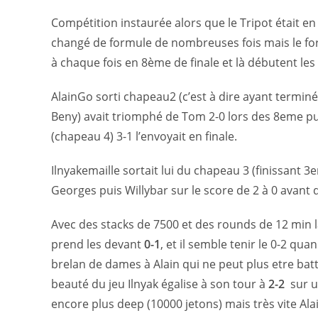
Compétition instaurée alors que le Tripot était en
changé de formule de nombreuses fois mais le for
à chaque fois en 8ème de finale et là débutent les
AlainGo sorti chapeau2 (c’est à dire ayant terminé 
Beny) avait triomphé de Tom 2-0 lors des 8eme pui
(chapeau 4) 3-1 l’envoyait en finale.
Ilnyakemaille sortait lui du chapeau 3 (finissant 3
Georges puis Willybar sur le score de 2 à 0 avant 
Avec des stacks de 7500 et des rounds de 12 min la 
prend les devant
0-1
, et il semble tenir le 0-2 qua
brelan de dames à Alain qui ne peut plus etre batt
beauté du jeu Ilnyak égalise à son tour à
2-2
sur un
encore plus deep (10000 jetons) mais très vite Ala