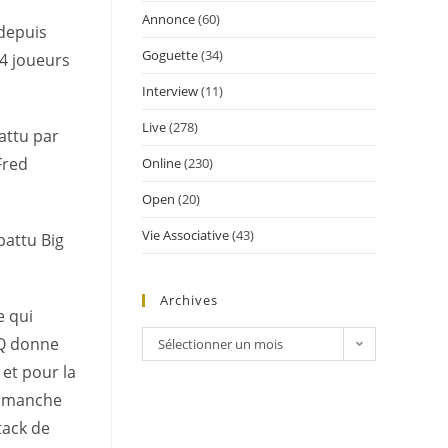
Annonce
(60)
 depuis
Goguette
(34)
 4 joueurs
Interview
(11)
Live
(278)
battu par
Fred
Online
(230)
Open
(20)
Vie Associative
(43)
battu Big
Archives
e qui
n Q donne
Sélectionner un mois
, et pour la
me manche
tack de