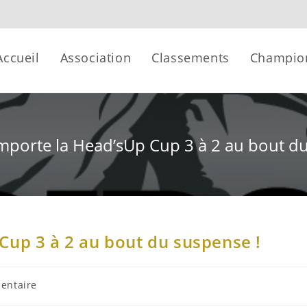
Accueil
Association
Classements
Champio
mporte la Head’sUp Cup 3 à 2 au bout du
Cup 3 à 2 au bout du suspense !
entaire