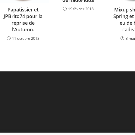
Papatissier et
Mixup shi
19 février 2018
JPBrito74 pour la
Spring et
reprise de
eu de 
l’Autumn.
cadea
11 octobre 2013
3 ma