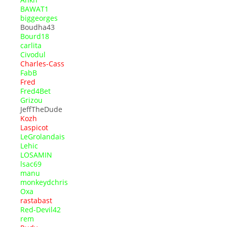
BAWAT1
biggeorges
Boudha43
Bourd18
carlita
Civodul
Charles-Cass
FabB
Fred
Fred4Bet
Grizou
JeffTheDude
Kozh
Laspicot
LeGrolandais
Lehic
LOSAMIN
lsac69
manu
monkeydchris
Oxa
rastabast
Red-Devil42
rem