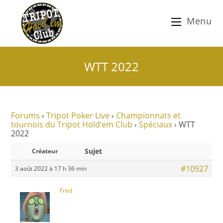
Menu
WTT 2022
Forums
›
Tripot Poker Live
›
Championnats et
tournois du Tripot Hold’em Club
›
Spéciaux
›
WTT
2022
Sujet
Créateur
#10927
3 août 2022 à 17 h 36 min
Fred