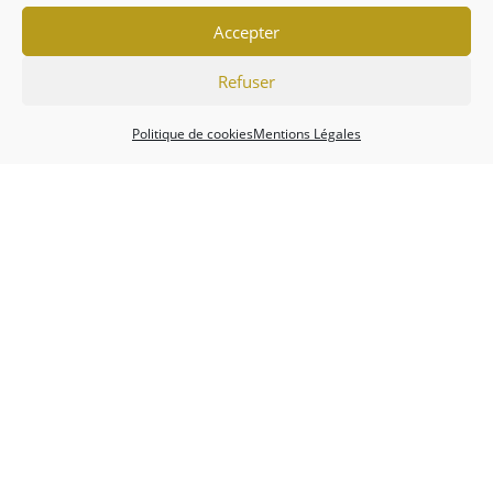
Accepter
Refuser
Politique de cookies
Mentions Légales
Association
Championnats
Calendrier
Actualités
Forum
Mentions Légales
Politique de cookies (EU)
Conditions générales