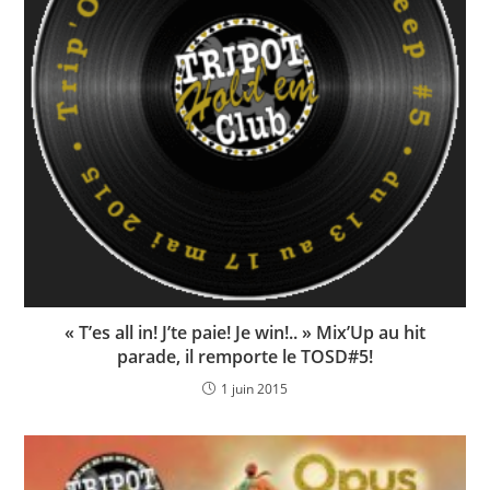
« T’es all in! J’te paie! Je win!.. » Mix’Up au hit
parade, il remporte le TOSD#5!
1 juin 2015