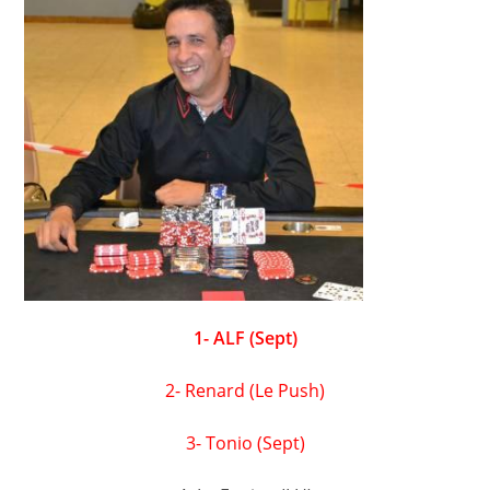
1- ALF (Sept)
2- Renard (Le Push)
3- Tonio (Sept)