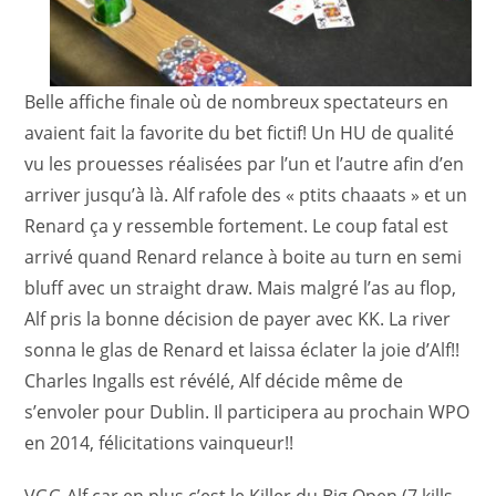
Belle affiche finale où de nombreux spectateurs en
avaient fait la favorite du bet fictif! Un HU de qualité
vu les prouesses réalisées par l’un et l’autre afin d’en
arriver jusqu’à là. Alf rafole des « ptits chaaats » et un
Renard ça y ressemble fortement. Le coup fatal est
arrivé quand Renard relance à boite au turn en semi
bluff avec un straight draw. Mais malgré l’as au flop,
Alf pris la bonne décision de payer avec KK. La river
sonna le glas de Renard et laissa éclater la joie d’Alf!!
Charles Ingalls est révélé, Alf décide même de
s’envoler pour Dublin. Il participera au prochain WPO
en 2014, félicitations vainqueur!!
VGG Alf car en plus c’est le Killer du Big Open (7 kills