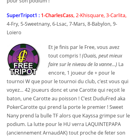
pour son podium !
SuperTripot1 :
1-CharlesCass
, 2-Khisquare, 3-Carlita,
4-Fry, 5-Sweetnany, 6-Lsac, 7-Mars, 8-Babylon, 9-
Loiero
Et je finis par le Free, vous avez
tout compris !
(Ouais, peut mieux
faire sur le niveau de la vanne…)
La
encore, 1 joueur de + pour le
tournoi W que pour le tournoi du club, c’est vous qui
voyez… 42 joueurs donc et une Carotte qui reçoit le
baton, une Carotte au poisson ! C’est DuduFred aka
PokerCarotte qui prend la porte le premier ! Sweet
Nany prend la bulle TF alors que Kayssa grimpe sur le
podium. La lutte pour le HU verra LAQUINTEPAPA
(anciennement ArnaudAK) tout proche de feter son