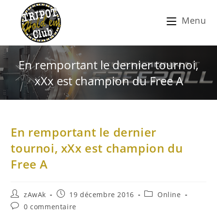
Menu
En remportant le dernier tournoi,
xXx est champion du Free A
En remportant le dernier
tournoi, xXx est champion du
Free A
zAwAk
19 décembre 2016
Online
0 commentaire