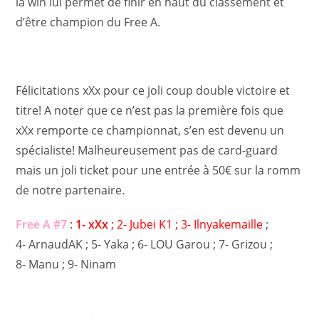
la win lui permet de finir en haut du classement et
d’être champion du Free A.
Félicitations xXx pour ce joli coup double victoire et
titre! A noter que ce n’est pas la première fois que
xXx remporte ce championnat, s’en est devenu un
spécialiste! Malheureusement pas de card-guard
mais un joli ticket pour une entrée à 50€ sur la romm
de notre partenaire.
Free A #7
:
1- xXx
; 2- Jubei K1 ; 3- Ilnyakemaille
;
4- ArnaudAK ; 5- Yaka ; 6- LOU Garou ; 7- Grizou ;
8- Manu ; 9- Ninam