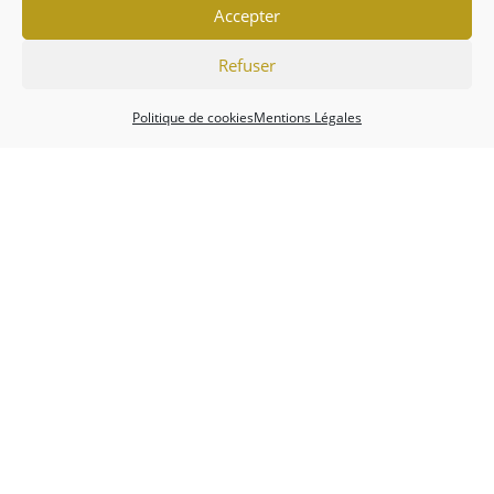
Accepter
Refuser
Politique de cookies
Mentions Légales
Association
Championnats
Calendrier
Actualités
Forum
Mentions Légales
Politique de cookies (EU)
Conditions générales
Copyright 2026 - Tripot Holdem Club