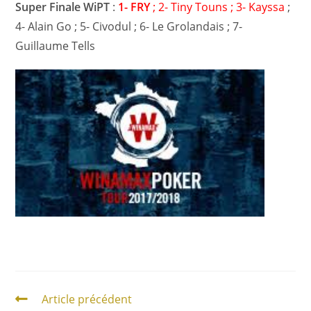
Super Finale WiPT
:
1- FRY
; 2- Tiny Touns ; 3- Kayssa
;
4- Alain Go ; 5- Civodul ; 6- Le Grolandais ; 7-
Guillaume Tells
Article précédent