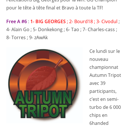
pour le tête à tête final et Bravo à toute la TF!
Free A #6
:
1- BIG GEORGES
; 2- Bourd18 ; 3- Civodul
;
4- Alain Go ; 5- Donkekong ; 6- Tao ; 7- Charles-cass ;
8- Torres ; 9- zAwAk
Ce lundi sur le
nouveau
championnat
Autumn Tripot
avec 39
participants,
c’est en semi-
turbo de 6 000
chips en
6handed