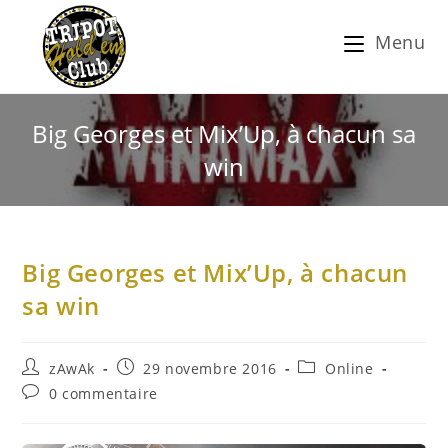
Menu
Big Georges et Mix’Up, à chacun sa
win
Big Georges et Mix’Up, à chacun
sa win
zAwAk
29 novembre 2016
Online
0 commentaire