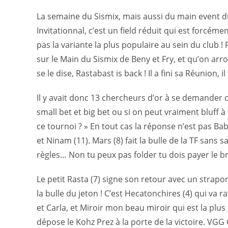
La semaine du Sismix, mais aussi du main event 
Invitationnal, c’est un field réduit qui est forcém
pas la variante la plus populaire au sein du club 
sur le Main du Sismix de Beny et Fry, et qu’on arro
se le dise, Rastabast is back ! Il a fini sa Réunion, 
Il y avait donc 13 chercheurs d’or à se demander
small bet et big bet ou si on peut vraiment bluff à
ce tournoi ? » En tout cas la réponse n’est pas Bab
et Ninam (11). Mars (8) fait la bulle de la TF sans 
règles… Non tu peux pas folder tu dois payer le brin
Le petit Rasta (7) signe son retour avec un strapont
la bulle du jeton ! C’est Hecatonchires (4) qui va 
et Carla, et Miroir mon beau miroir qui est la plus
dépose le Kohz Prez à la porte de la victoire. VGG 