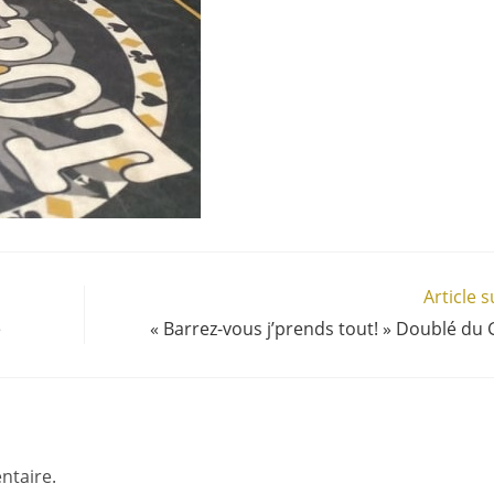
Article 
e
« Barrez-vous j’prends tout! » Doublé du 
ntaire.