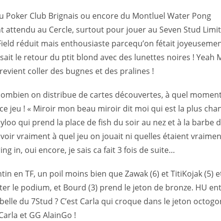
du Poker Club Brignais ou encore du Montluel Water Pong
ent attendu au Cercle, surtout pour jouer au Seven Stud Limit
! Field réduit mais enthousiaste parcequ’on fétait joyeusemen
sait le retour du ptit blond avec des lunettes noires ! Yeah
il revient coller des bugnes et des pralines !
 combien on distribue de cartes découvertes, à quel momen
 ce jeu ! « Miroir mon beau miroir dit moi qui est la plus ch
yloo qui prend la place de fish du soir au nez et à la barbe 
savoir vraiment à quel jeu on jouait ni quelles étaient vraimen
g in, oui encore, je sais ca fait 3 fois de suite…
in en TF, un poil moins bien que Zawak (6) et TitiKojak (5) et
rater le podium, et Bourd (3) prend le jeton de bronze. HU en
 belle du 7Stud ? C’est Carla qui croque dans le jeton octogo
Carla et GG AlainGo !