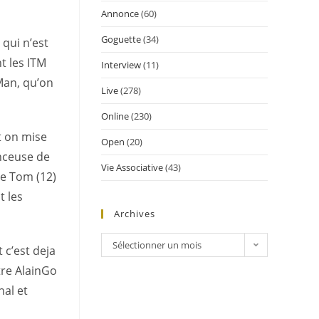
Annonce
(60)
Goguette
(34)
 qui n’est
t les ITM
Interview
(11)
 Man, qu’on
Live
(278)
Online
(230)
t on mise
Open
(20)
anceuse de
Vie Associative
(43)
de Tom (12)
t les
Archives
Sélectionner un mois
 c’est deja
tre AlainGo
nal et