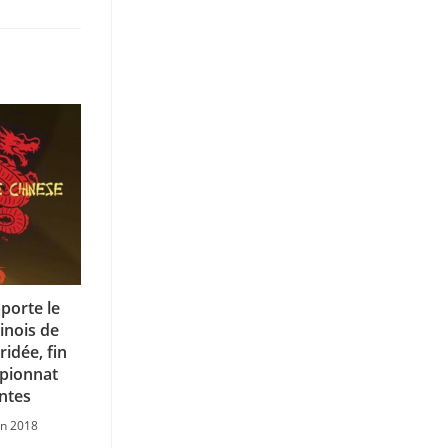
porte le
inois de
idée, fin
pionnat
ntes
in 2018