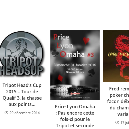
Tripot Head’s Cup
Fred rem
2015 – Tour de
poker ch
Qualif 3, la chasse
facon débr
aux points…
Price Lyon Omaha
du cham
: Pas encore cette
29 décembre 2014
varia
fois-ci pour le
17 ju
Tripot et seconde