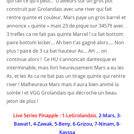
qui fait ce qu’il peut… D’ailleurs sur un gros pot
construit par Grolandais avec une river qui fait
rentre quinte et couleur, Mars paye un gros barrel et
annonce « quinte » mais 23 de pique sur 34579 avec
3 trefles ca ne fait pas quinte Marcel ! ca fait bottom
paire bottom kicker… Ah ben t’as gagné alors…. Non
plus ! paire de 3 ca bat hauteur As… AH … on
continue alors ! Ce HU s’annoncait dantesque et
interminable, mais fort heureusement Mars a eu les
As, et les As ca ne bat pas un tirage quinte qui rentre
river ! Malheureux Mars mais il aura bien animé la
soirée ! et VGG Grolandais qui décroche un beau
jeton de plus !
Live Series Pinapple : 1-LeGrolandais
,
2-Mars, 3-
Bawat1, 4-Zawak, 5-Beny, 6-Grizou, 7-Ninam, 8-
Kayssa