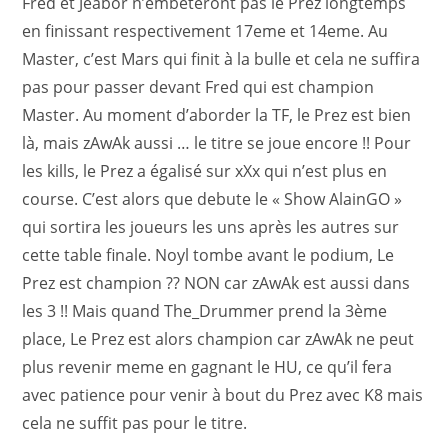
Fred et Jeabor n’embêteront pas le Prez longtemps
en finissant respectivement 17eme et 14eme. Au
Master, c’est Mars qui finit à la bulle et cela ne suffira
pas pour passer devant Fred qui est champion
Master. Au moment d’aborder la TF, le Prez est bien
là, mais zAwAk aussi … le titre se joue encore !! Pour
les kills, le Prez a égalisé sur xXx qui n’est plus en
course. C’est alors que debute le « Show AlainGO »
qui sortira les joueurs les uns après les autres sur
cette table finale. Noyl tombe avant le podium, Le
Prez est champion ?? NON car zAwAk est aussi dans
les 3 !! Mais quand The_Drummer prend la 3ème
place, Le Prez est alors champion car zAwAk ne peut
plus revenir meme en gagnant le HU, ce qu’il fera
avec patience pour venir à bout du Prez avec K8 mais
cela ne suffit pas pour le titre.