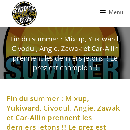
Menu
Fin du summer : Mixup, Yukiward,
Civodul, Angie, Zawak et Car-Allin
prennent les derniers jetons !! Le
prez est champion !!
Fin du summer : Mixup,
Yukiward, Civodul, Angie, Zawak
et Car-Allin prennent les
derniers jetons !! Le prez est