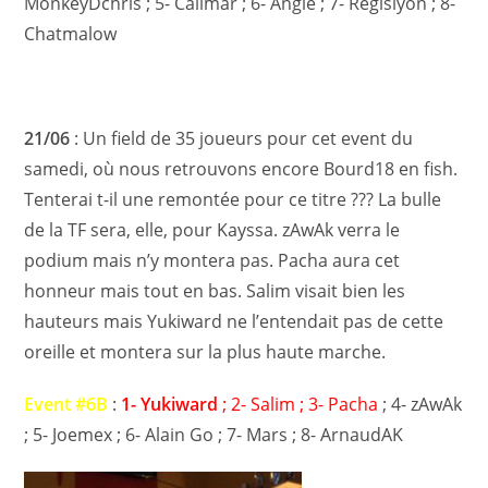
MonkeyDchris ; 5- Callmar ; 6- Angie ; 7- Regislyon ; 8-
Chatmalow
21/06
: Un field de 35 joueurs pour cet event du
samedi, où nous retrouvons encore Bourd18 en fish.
Tenterai t-il une remontée pour ce titre ??? La bulle
de la TF sera, elle, pour Kayssa. zAwAk verra le
podium mais n’y montera pas. Pacha aura cet
honneur mais tout en bas. Salim visait bien les
hauteurs mais Yukiward ne l’entendait pas de cette
oreille et montera sur la plus haute marche.
Event #6B
:
1- Yukiward
; 2- Salim ; 3- Pacha
; 4- zAwAk
; 5- Joemex ; 6- Alain Go ; 7- Mars ; 8- ArnaudAK