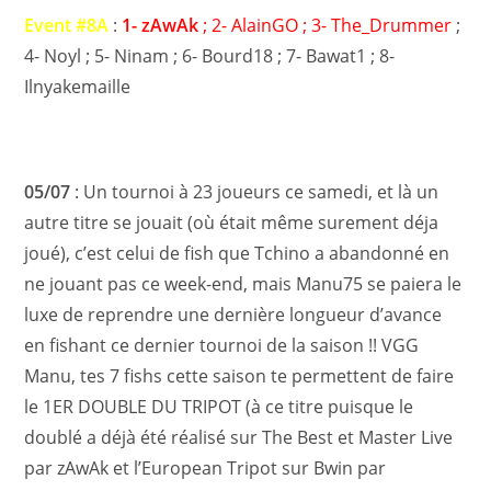
Event #8A
:
1- zAwAk
; 2- AlainGO ; 3- The_Drummer
;
4- Noyl ; 5- Ninam ; 6- Bourd18 ; 7- Bawat1 ; 8-
Ilnyakemaille
05/07
: Un tournoi à 23 joueurs ce samedi, et là un
autre titre se jouait (où était même surement déja
joué), c’est celui de fish que Tchino a abandonné en
ne jouant pas ce week-end, mais Manu75 se paiera le
luxe de reprendre une dernière longueur d’avance
en fishant ce dernier tournoi de la saison !! VGG
Manu, tes 7 fishs cette saison te permettent de faire
le 1ER DOUBLE DU TRIPOT (à ce titre puisque le
doublé a déjà été réalisé sur The Best et Master Live
par zAwAk et l’European Tripot sur Bwin par