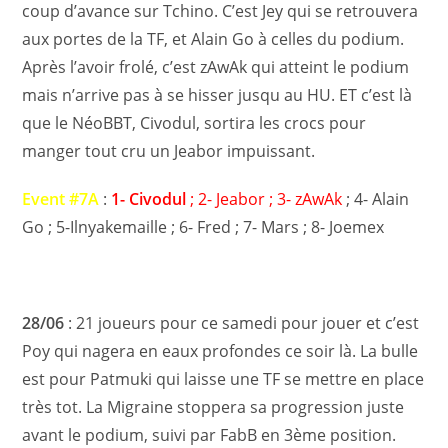
coup d’avance sur Tchino. C’est Jey qui se retrouvera
aux portes de la TF, et Alain Go à celles du podium.
Après l’avoir frolé, c’est zAwAk qui atteint le podium
mais n’arrive pas à se hisser jusqu au HU. ET c’est là
que le NéoBBT, Civodul, sortira les crocs pour
manger tout cru un Jeabor impuissant.
Event #7A
:
1- Civodul
; 2- Jeabor ; 3- zAwAk
; 4- Alain
Go ; 5-Ilnyakemaille ; 6- Fred ; 7- Mars ; 8- Joemex
28/06
: 21 joueurs pour ce samedi pour jouer et c’est
Poy qui nagera en eaux profondes ce soir là. La bulle
est pour Patmuki qui laisse une TF se mettre en place
très tot. La Migraine stoppera sa progression juste
avant le podium, suivi par FabB en 3ème position.