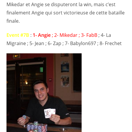
Mikedar et Angie se disputeront la win, mais c’est
finalement Angie qui sort victorieuse de cette bataille
finale.
Event #7B
:
1- Angie
; 2- Mikedar ; 3- FabB
; 4- La
Migraine ; 5- Jean ; 6- Zap ; 7- Babylon697 ; 8- Frechet