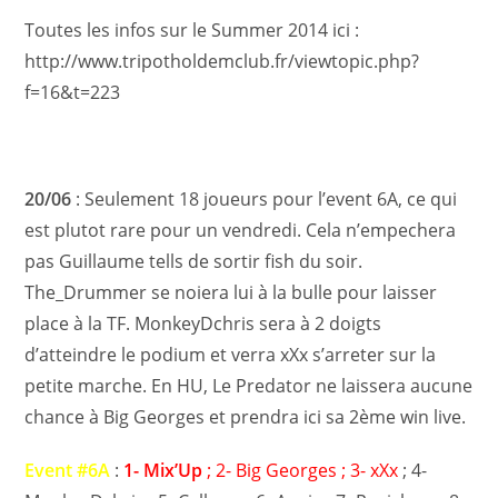
Toutes les infos sur le Summer 2014 ici :
http://www.tripotholdemclub.fr/viewtopic.php?
f=16&t=223
20/06
: Seulement 18 joueurs pour l’event 6A, ce qui
est plutot rare pour un vendredi. Cela n’empechera
pas Guillaume tells de sortir fish du soir.
The_Drummer se noiera lui à la bulle pour laisser
place à la TF. MonkeyDchris sera à 2 doigts
d’atteindre le podium et verra xXx s’arreter sur la
petite marche. En HU, Le Predator ne laissera aucune
chance à Big Georges et prendra ici sa 2ème win live.
Event #6A
:
1- Mix’Up
; 2- Big Georges ; 3- xXx
; 4-