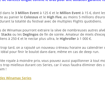
d dans le
3 Million Event
à 125 € et le
Million Event
à 15 €, dont le
ute au panier le
Colossus
et le
High Five
, au moins 5 millions d’euro
durant la totalité du festival avec de multiples Flights quotidiens.
res de Winamax pourront extraire la sève de nombreuses autres alvé
 Stacks
ou les
Deglingos
de fin de soirée. Amateur de miels d’exc
iens à 250 € et le nectar plus ultra, le
Highroller
à 1 000 €.
 trop tard, on a rajouté un nouveau créneau horaire au calendrier 
 Idéal pour finir le boulot dare-dare, même en cas de deep run.
elée royale à moindre prix, vous pouvez aussi papillonner à tout 
pas trop mielleux durant ces Series, car il vous faudra éliminer des
aim !
des Winamax Series