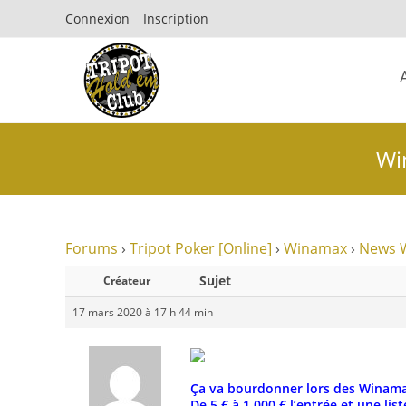
Connexion
Inscription
Win
Forums
›
Tripot Poker [Online]
›
Winamax
›
News 
Sujet
Créateur
17 mars 2020 à 17 h 44 min
Ça va bourdonner lors des Winamax 
De 5 € à 1 000 € l’entrée et une li