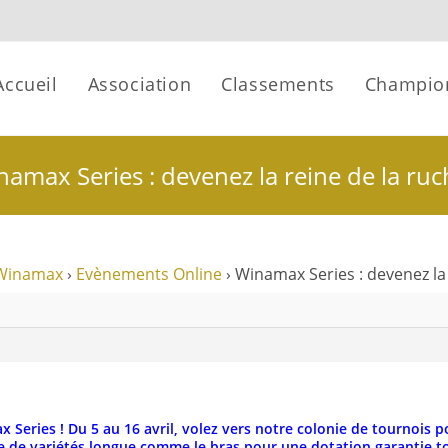
Accueil
Association
Classements
Champio
amax Series : devenez la reine de la ruc
Winamax
›
Evènements Online
›
Winamax Series : devenez la 
Series ! Du 5 au 16 avril, volez vers notre colonie de tournois p
ste de variétés longue comme le bras pour une dotation garantie tot