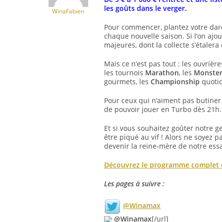
les goûts dans le verger.
WinaFabien
Pour commencer, plantez votre dar
chaque nouvelle saison. Si l’on ajo
majeures, dont la collecte s’étalera 
Mais ce n’est pas tout : les ouvriè
les tournois
Marathon
, les
Monster
gourmets, les
Championship
quotid
Pour ceux qui n’aiment pas butiner
de pouvoir jouer en Turbo dès 21h.
Et si vous souhaitez goûter notre g
être piqué au vif ! Alors ne soyez 
devenir la reine-mère de notre ess
Découvrez le programme complet 
Les pages à suivre :
@Winamax
@Winamax
[/url]