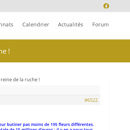
nnats
Calendrier
Actualités
Forum
he !
reine de la ruche !
#6522
our butiner pas moins de 195 fleurs différentes.
ale de 15 millions d’euros : il y en a pour tous