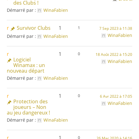
des Clubs !
Démarré par :
WinaFabien
Survivor Clubs
1
1
7 Sep 2023 à 11:38
WinaFabien
Démarré par :
WinaFabien
1
0
18 Août 2022 à 15:20
Logiciel
WinaFabien
Winamax : un
nouveau départ
Démarré par :
WinaFabien
1
0
6 Avr 2022 à 17:05
Protection des
WinaFabien
joueurs – Non
au jeu dangereux !
Démarré par :
WinaFabien
1
0
26 Mar 2020 à 14:16