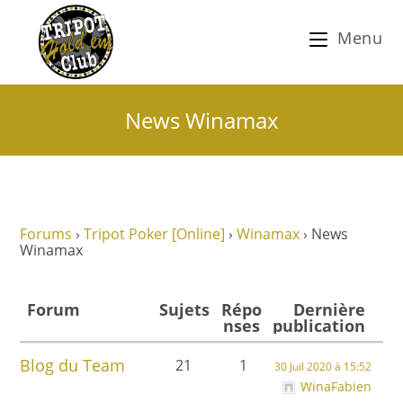
Menu
News Winamax
Forums
›
Tripot Poker [Online]
›
Winamax
›
News
Winamax
Forum
Sujets
Répo
Dernière
nses
publication
Blog du Team
21
1
30 Juil 2020 à 15:52
WinaFabien