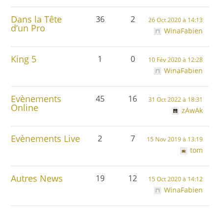
Dans la Tête
36
2
26 Oct 2020 à 14:13
d’un Pro
WinaFabien
King 5
1
0
10 Fév 2020 à 12:28
WinaFabien
Evènements
45
16
31 Oct 2022 à 18:31
Online
zAwAk
Evènements Live
2
7
15 Nov 2019 à 13:19
tom
Autres News
19
12
15 Oct 2020 à 14:12
WinaFabien