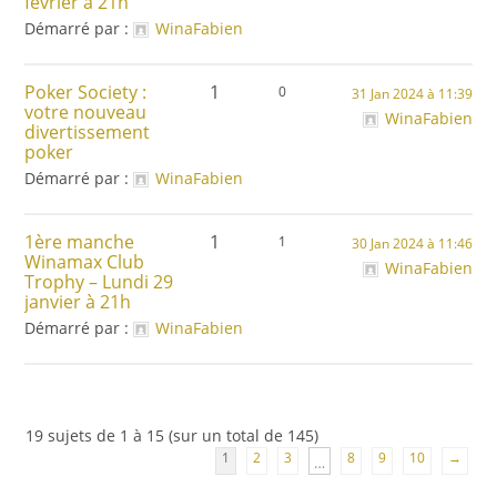
février à 21h
Démarré par :
WinaFabien
Poker Society :
1
0
31 Jan 2024 à 11:39
votre nouveau
WinaFabien
divertissement
poker
Démarré par :
WinaFabien
1ère manche
1
1
30 Jan 2024 à 11:46
Winamax Club
WinaFabien
Trophy – Lundi 29
janvier à 21h
Démarré par :
WinaFabien
19 sujets de 1 à 15 (sur un total de 145)
1
2
3
8
9
10
→
…