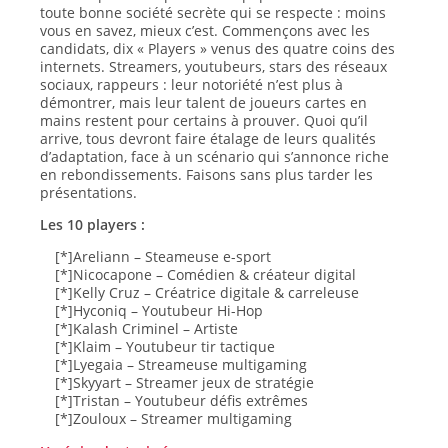
toute bonne société secrète qui se respecte : moins
vous en savez, mieux c’est. Commençons avec les
candidats, dix « Players » venus des quatre coins des
internets. Streamers, youtubeurs, stars des réseaux
sociaux, rappeurs : leur notoriété n’est plus à
démontrer, mais leur talent de joueurs cartes en
mains restent pour certains à prouver. Quoi qu’il
arrive, tous devront faire étalage de leurs qualités
d’adaptation, face à un scénario qui s’annonce riche
en rebondissements. Faisons sans plus tarder les
présentations.
Les 10 players :
[*]Areliann – Steameuse e-sport
[*]Nicocapone – Comédien & créateur digital
[*]Kelly Cruz – Créatrice digitale & carreleuse
[*]Hyconiq – Youtubeur Hi-Hop
[*]Kalash Criminel – Artiste
[*]Klaim – Youtubeur tir tactique
[*]Lyegaia – Streameuse multigaming
[*]Skyyart – Streamer jeux de stratégie
[*]Tristan – Youtubeur défis extrêmes
[*]Zouloux – Streamer multigaming