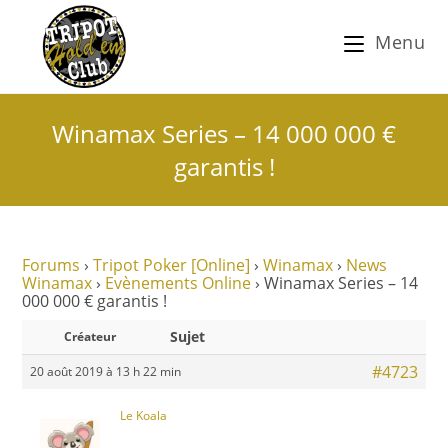
Menu
Winamax Series – 14 000 000 €
garantis !
Forums
›
Tripot Poker [Online]
›
Winamax
›
News
Winamax
›
Evènements Online
›
Winamax Series – 14
000 000 € garantis !
Sujet
Créateur
#4723
20 août 2019 à 13 h 22 min
Le Koala