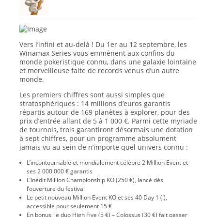
Vers l’infini et au-delà ! Du 1er au 12 septembre, les
Winamax Series vous emmènent aux confins du
monde pokeristique connu, dans une galaxie lointaine
et merveilleuse faite de records venus d’un autre
monde.
Les premiers chiffres sont aussi simples que
stratosphériques :
14 millions d’euros garantis
répartis autour de
169 planètes à explorer
, pour des
prix d’entrée allant de
5 à 1 000 €
. Parmi cette myriade
de tournois, trois garantiront désormais une dotation
à sept chiffres, pour un programme absolument
jamais vu au sein de n’importe quel univers connu :
L’incontournable et mondialement célèbre
2 Million Event
et
ses 2 000 000 € garantis
L’inédit
Million Championship KO
(250 €), lancé dès
l’ouverture du festival
Le petit nouveau
Million Event KO
et ses 40 Day 1 (!),
accessible pour seulement 15 €
En bonus, le duo
High Five
(5 €) –
Colossus
(30 €) fait passer