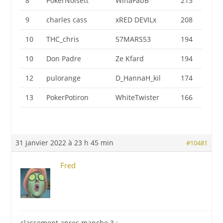
8
PokerNoisett
WinaFabB
213
9
charles cass
xRED DEVILx
208
10
THC_chris
57MARS53
194
10
Don Padre
Ze Kfard
194
12
pulorange
D_HannaH_kil
174
13
PokerPotiron
WhiteTwister
166
31 janvier 2022 à 23 h 45 min
#10481
Fred
classement apres manche 3 :