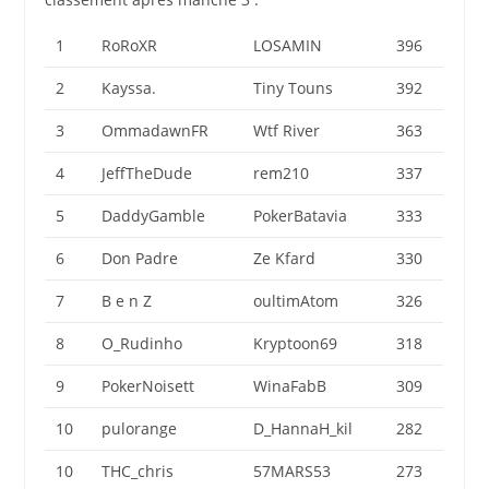
1
RoRoXR
LOSAMIN
396
2
Kayssa.
Tiny Touns
392
3
OmmadawnFR
Wtf River
363
4
JeffTheDude
rem210
337
5
DaddyGamble
PokerBatavia
333
6
Don Padre
Ze Kfard
330
7
B e n Z
oultimAtom
326
8
O_Rudinho
Kryptoon69
318
9
PokerNoisett
WinaFabB
309
10
pulorange
D_HannaH_kil
282
10
THC_chris
57MARS53
273