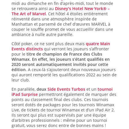
midi au dimanche en fin d’après-midi, tout le monde
se retrouvera ainsi au
Disney’s Hotel New York® –
The Art of Marvel
. Cet hôtel 4 étoiles entièrement
réinventé dans une atmosphère inspirée de
Manhattan et parsemé de chef d’œuvres MARVEL à
couper le souffle promet de vous accueillir dans une
ambiance à nulle autre pareille.
Côté poker, ce ne sont plus deux mais
quatre Main
Events distincts
qui verront les joueurs s’affronter
pour le
titre de champion de France des Clubs
Winamax
.
En effet, les joueurs s’étant qualifiés en
2020 seront automatiquement invités pour cette
édition
. A ceux-là s’ajouteront deux nouveaux joueurs
qui auront remporté les qualifications 2022 au sein de
leur club.
En parallèle,
deux
Side Events Turbos
et un
tournoi
iPad Surprise
permettront également de marquer des
points au classement final des clubs. Ces tournois
seront dotés de packages pour les tournois Winamax
Live, de tickets de tournoi Winamax et d’un iPad Air 2.
Ils seront qui plus est supervisés par une équipe
d’arbitres professionnels : même pour un tournoi
gratuit, vous serez donc entre de bonnes mains !