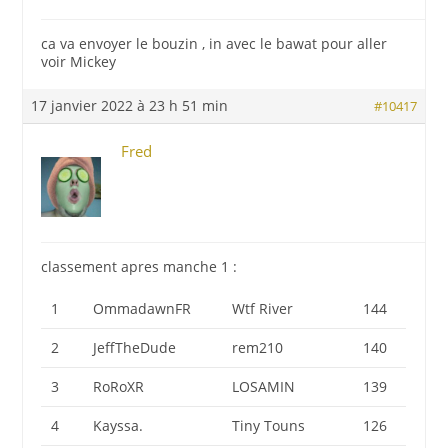
ca va envoyer le bouzin , in avec le bawat pour aller
voir Mickey
17 janvier 2022 à 23 h 51 min
#10417
Fred
classement apres manche 1 :
1
OmmadawnFR
Wtf River
144
2
JeffTheDude
rem210
140
3
RoRoXR
LOSAMIN
139
4
Kayssa.
Tiny Touns
126