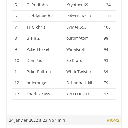
5
O_Rudinho
Kryptoon69
124
6
DaddyGamble
PokerBatavia
110
7
THC_chris
57MARS53
108
8
B e n Z
oultimAtom
98
9
PokerNoisett
WinaFabB
94
10
Don Padre
Ze Kfard
93
11
PokerPotiron
WhiteTwister
89
12
pulorange
D_HannaH_kil
79
13
charles cass
xRED DEVILx
47
24 janvier 2022 à 23 h 54 min
#10442