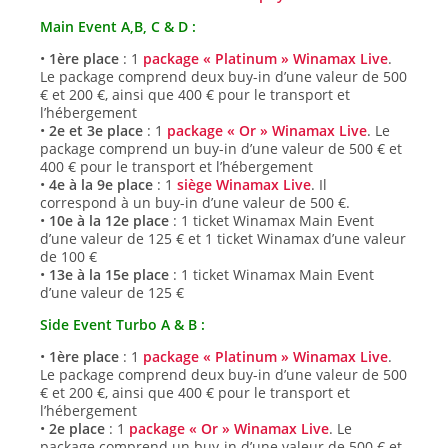
Main Event A,B, C & D :
•
1ère place
: 1
package « Platinum » Winamax Live
.
Le package comprend deux buy-in d’une valeur de 500
€ et 200 €, ainsi que 400 € pour le transport et
l’hébergement
•
2e et 3e place
: 1
package « Or » Winamax Live
. Le
package comprend un buy-in d’une valeur de 500 € et
400 € pour le transport et l’hébergement
•
4e à la 9e place
: 1
siège Winamax Live
. Il
correspond à un buy-in d’une valeur de 500 €.
•
10e à la 12e place
: 1 ticket Winamax Main Event
d’une valeur de 125 € et 1 ticket Winamax d’une valeur
de 100 €
•
13e à la 15e place
: 1 ticket Winamax Main Event
d’une valeur de 125 €
Side Event Turbo A & B :
•
1ère place
: 1
package « Platinum » Winamax Live
.
Le package comprend deux buy-in d’une valeur de 500
€ et 200 €, ainsi que 400 € pour le transport et
l’hébergement
•
2e place
: 1
package « Or » Winamax Live
. Le
package comprend un buy-in d’une valeur de 500 € et