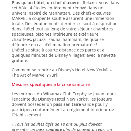
Plus qu’un hôtel, un chef d’œuvre !
Relaxez-vous dans
cet hôtel 4 étoiles entièrement rénové dans un
univers inspiré de Manhattan. Des chefs-d’œuvres
MARVEL à couper le souffle assurent une immersion
totale. Des équipements dernier cri sont à disposition
dans l’hôtel tout au long de votre séjour : chambres
spacieuses, piscines intérieure et extérieure
chauffées, jacuzzi, sauna, hammam, de quoi se
détendre en cas d’élimination prématurée !
L’hôtel se situe à courte distance des parcs et à
quelques minutes de Disney Village® avec la navette
gratuite.
Comment se rendre au Disney’s Hotel New York® –
The Art of Marvel ?[/url]
Mesures spécifiques à la crise sanitaire
Les tournois du Winamax Club Trophy se jouant dans
l’enceinte du Disney’s Hotel New York®, les joueurs
doivent posséder un
pass sanitaire
valide pour y
participer, conformément au règlement intérieur de
l’établissement :
« Tous les adultes âgés de 18 ans ou plus doivent
présenter un
pass sanitaire
afin de pouvoir accéder au