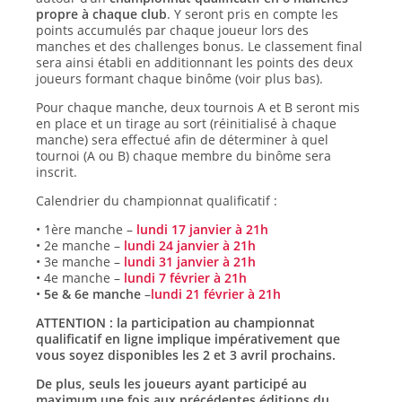
propre à chaque club
. Y seront pris en compte les
points accumulés par chaque joueur lors des
manches et des challenges bonus. Le classement final
sera ainsi établi en additionnant les points des deux
joueurs formant chaque binôme (voir plus bas).
Pour chaque manche, deux tournois A et B seront mis
en place et un tirage au sort (réinitialisé à chaque
manche) sera effectué afin de déterminer à quel
tournoi (A ou B) chaque membre du binôme sera
inscrit.
Calendrier du championnat qualificatif :
• 1ère manche –
lundi 17 janvier à 21h
• 2e manche –
lundi 24 janvier à 21h
• 3e manche –
lundi 31 janvier à 21h
• 4e manche –
lundi 7 février à 21h
•
5e & 6e manche
–
lundi 21 février à 21h
ATTENTION : la participation au championnat
qualificatif en ligne implique impérativement que
vous soyez disponibles les 2 et 3 avril prochains.
De plus, seuls les joueurs ayant participé au
maximum une fois aux précédentes éditions du