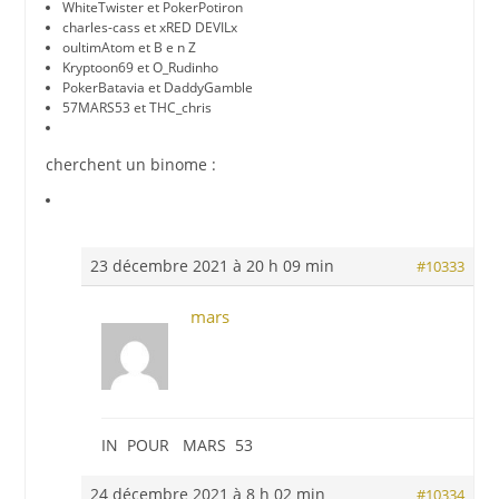
WhiteTwister et PokerPotiron
charles-cass et xRED DEVILx
oultimAtom et B e n Z
Kryptoon69 et O_Rudinho
PokerBatavia et DaddyGamble
57MARS53 et THC_chris
cherchent un binome :
23 décembre 2021 à 20 h 09 min
#10333
mars
IN POUR MARS 53
24 décembre 2021 à 8 h 02 min
#10334