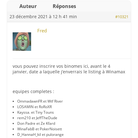
Auteur
Réponses
23 décembre 2021 à 12 h 41 min
#10321
Fred
vous pouvez inscrire vos binomes ici, avant le 4
janvier, date a laquelle j’enverrais le listing à Winamax
equipes completes :
OmmadawnFR et Wtf River
LOSAMIN et RoRoXR
Kayssa. et Tiny Touns
rem210 et JeffTheDude
Don Padre et Ze Kfard
WinaFabB et PokerNoisett
D_HannaH_kil et pulorange