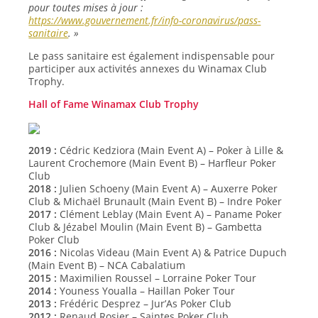
pour toutes mises à jour :
https://www.gouvernement.fr/info-coronavirus/pass-
sanitaire
. »
Le pass sanitaire est également indispensable pour
participer aux activités annexes du Winamax Club
Trophy.
Hall of Fame Winamax Club Trophy
2019 :
Cédric Kedziora (Main Event A) – Poker à Lille &
Laurent Crochemore (Main Event B) – Harfleur Poker
Club
2018 :
Julien Schoeny (Main Event A) – Auxerre Poker
Club & Michaël Brunault (Main Event B) – Indre Poker
2017 :
Clément Leblay (Main Event A) – Paname Poker
Club & Jézabel Moulin (Main Event B) – Gambetta
Poker Club
2016 :
Nicolas Videau (Main Event A) & Patrice Dupuch
(Main Event B) – NCA Cabalatium
2015 :
Maximilien Roussel – Lorraine Poker Tour
2014 :
Youness Youalla – Haillan Poker Tour
2013 :
Frédéric Desprez – Jur’As Poker Club
2012 :
Renaud Rosier – Saintes Poker Club