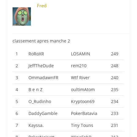
Fred
classement apres manche 2
1
RoRoXR
LOSAMIN
249
2
JeffTheDude
rem210
248
3
OmmadawnFR
Wtf River
240
4
B e n Z
oultimAtom
235
5
O_Rudinho
Kryptoon69
234
6
DaddyGamble
PokerBatavia
233
7
Kayssa.
Tiny Touns
231