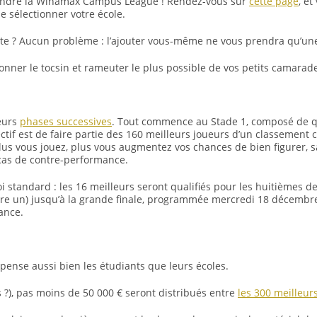
indre la Winamax Campus League ! Rendez-vous sur
cette page
, e
e sélectionner votre école.
liste ? Aucun problème : l’ajouter vous-même ne vous prendra qu’un
nner le tocsin et rameuter le plus possible de vos petits camarade
ieurs
phases successives
. Tout commence au Stade 1, composé de qu
tif est de faire partie des 160 meilleurs joueurs d’un classement 
plus vous jouez, plus vous augmentez vos chances de bien figurer, sa
 cas de contre-performance.
i standard : les 16 meilleurs seront qualifiés pour les huitièmes de 
re un) jusqu’à la grande finale, programmée mercredi 18 décembre. C
ance.
se aussi bien les étudiants que leurs écoles.
ois ?), pas moins de 50 000 € seront distribués entre
les 300 meilleur