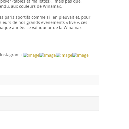
poker (tables et mallettes)… mais pas que,
tendu, aux couleurs de Winamax.
es paris sportifs comme s’il en pleuvait et, pour
usieurs de nos grands évènements « live », ces
 chaque année. Le vainqueur de la Winamax
 Instagram :