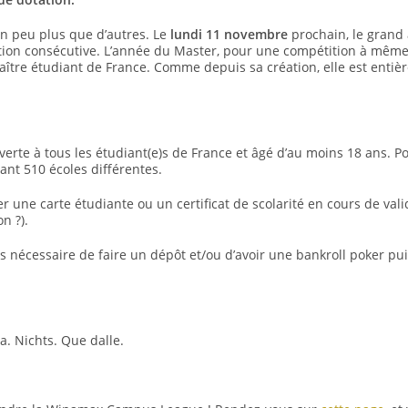
un peu plus que d’autres. Le
lundi 11 novembre
prochain, le grand
tion consécutive. L’année du Master, pour une compétition à même
aître étudiant de France. Comme depuis sa création, elle est entiè
e à tous les étudiant(e)s de France et âgé d’au moins 18 ans. Pour
ant 510 écoles différentes.
er une carte étudiante ou un certificat de scolarité en cours de vali
n ?).
 nécessaire de faire un dépôt et/ou d’avoir une bankroll poker puis
a. Nichts. Que dalle.