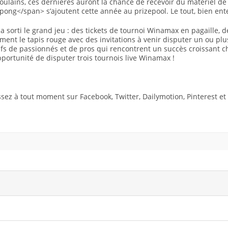
ulains, ces dernières auront la chance de recevoir du matériel de 
ong</span> s’ajoutent cette année au prizepool. Le tout, bien en
 a sorti le grand jeu : des tickets de tournoi Winamax en pagaille, d
ment le tapis rouge avec des invitations à venir disputer un ou pl
fs de passionnés et de pros qui rencontrent un succès croissant
portunité de disputer trois tournois live Winamax !
!
sez à tout moment sur Facebook, Twitter, Dailymotion, Pinterest et