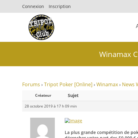
Connexion
Inscription
Winamax Cam
Forums
›
Tripot Poker [Online]
›
Winamax
›
News 
Sujet
Créateur
28 octobre 2019 à 17 h 09 min
La plus grande compétition de poke
décrocher votre part des 50 000 € 