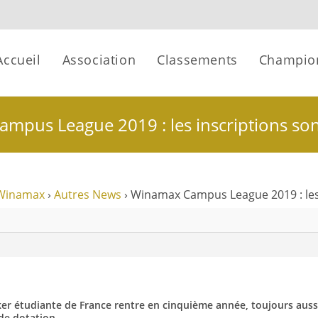
Accueil
Association
Classements
Champio
pus League 2019 : les inscriptions son
Winamax
›
Autres News
›
Winamax Campus League 2019 : les 
r étudiante de France rentre en cinquième année, toujours aussi 
de dotation.