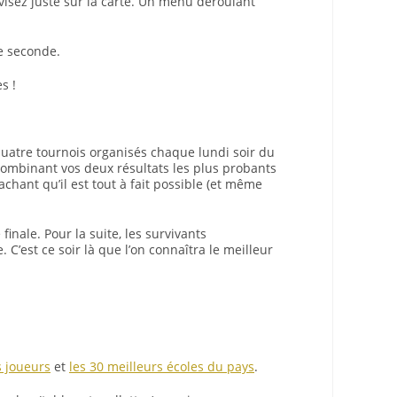
t visez juste sur la carte. Un menu déroulant
e seconde.
s !
atre tournois organisés chaque lundi soir du
combinant vos deux résultats les plus probants
chant qu’il est tout à fait possible (et même
finale. Pour la suite, les survivants
’est ce soir là que l’on connaîtra le meilleur
s joueurs
et
les 30 meilleurs écoles du pays
.