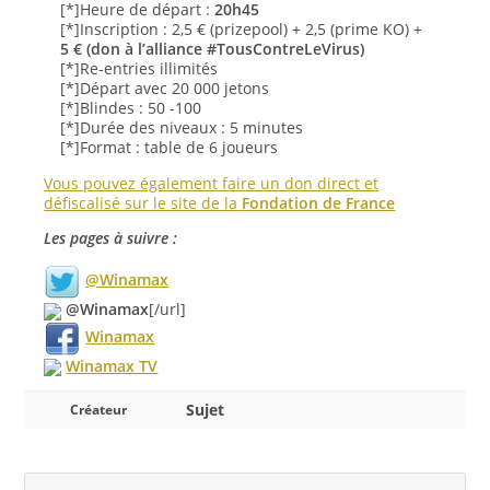
[*]Heure de départ :
20h45
[*]Inscription : 2,5 € (prizepool) + 2,5 (prime KO) +
5 € (don à l’alliance #TousContreLeVirus)
[*]Re-entries illimités
[*]Départ avec 20 000 jetons
[*]Blindes : 50 -100
[*]Durée des niveaux : 5 minutes
[*]Format : table de 6 joueurs
Vous pouvez également faire un don direct et
défiscalisé sur le site de la
Fondation de France
Les pages à suivre :
@Winamax
@Winamax
[/url]
Winamax
Winamax TV
Sujet
Créateur