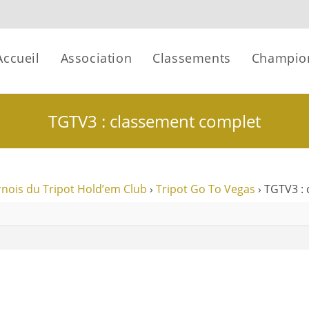
Accueil
Association
Classements
Champio
TGTV3 : classement complet
nois du Tripot Hold’em Club
›
Tripot Go To Vegas
›
TGTV3 :