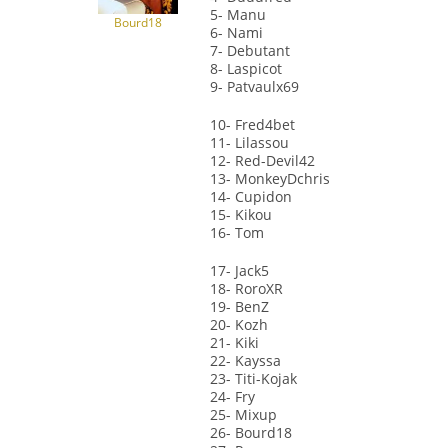
5- Manu
Bourd18
6- Nami
7- Debutant
8- Laspicot
9- Patvaulx69
10- Fred4bet
11- Lilassou
12- Red-Devil42
13- MonkeyDchris
14- Cupidon
15- Kikou
16- Tom
17- Jack5
18- RoroXR
19- BenZ
20- Kozh
21- Kiki
22- Kayssa
23- Titi-Kojak
24- Fry
25- Mixup
26- Bourd18