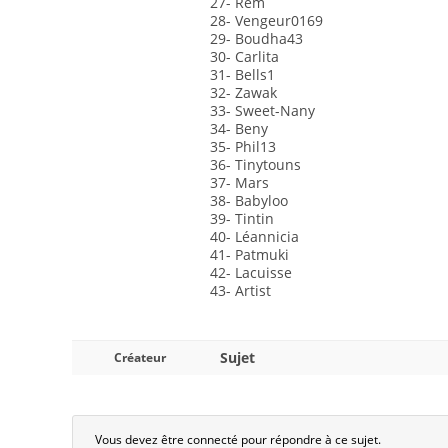
27- Rem
28- Vengeur0169
29- Boudha43
30- Carlita
31- Bells1
32- Zawak
33- Sweet-Nany
34- Beny
35- Phil13
36- Tinytouns
37- Mars
38- Babyloo
39- Tintin
40- Léannicia
41- Patmuki
42- Lacuisse
43- Artist
Sujet
Créateur
Vous devez être connecté pour répondre à ce sujet.