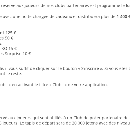
al réservé aux joueurs de nos clubs partenaires est programmé le
l
e avec une hotte chargée de cadeaux et distribuera plus de
1 400 
ent 125 €
es 50 €
€
t KO 15 €
es Surprise 10 €
e, il vous suffit de cliquer sur le bouton « S’inscrire ». Si vous êtes 
nt le reste.
bs » en activant le filtre « Clubs » de votre application.
servé aux joueurs qui sont affiliés à un Club de poker partenaire d
 6 joueurs. Le tapis de départ sera de 20 000 jetons avec des nivea