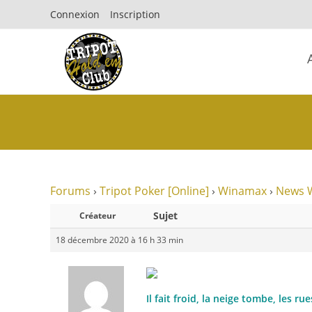
Connexion
Inscription
Forums
›
Tripot Poker [Online]
›
Winamax
›
News 
Sujet
Créateur
18 décembre 2020 à 16 h 33 min
Il fait froid, la neige tombe, les ru