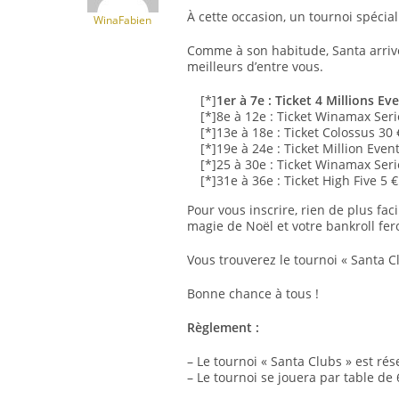
À cette occasion, un tournoi spéci
WinaFabien
Comme à son habitude, Santa arriv
meilleurs d’entre vous.
[*]
1er à 7e : Ticket 4 Millions Ev
[*]8e à 12e : Ticket Winamax Seri
[*]13e à 18e : Ticket Colossus 30 
[*]19e à 24e : Ticket Million Even
[*]25 à 30e : Ticket Winamax Seri
[*]31e à 36e : Ticket High Five 5 €
Pour vous inscrire, rien de plus facil
magie de Noël et votre bankroll fero
Vous trouverez le tournoi « Santa Clu
Bonne chance à tous !
Règlement :
– Le tournoi « Santa Clubs » est ré
– Le tournoi se jouera par table de