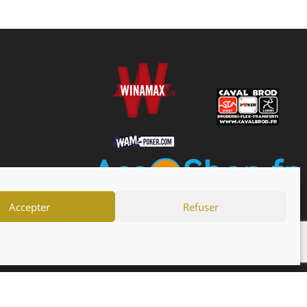
Accepter
Refuser
drier
Actualités
Forum
Mentions Légales
s générales