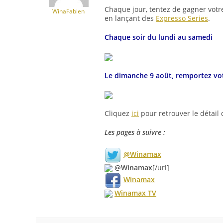
Chaque jour, tentez de gagner votre
WinaFabien
en lançant des
Expresso Series
.
Chaque soir du lundi au samedi
Le dimanche 9 août, remportez votr
Cliquez
ici
pour retrouver le détail d
Les pages à suivre :
@Winamax
@Winamax
[/url]
Winamax
Winamax TV