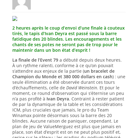
2 heures après le coup d’envoi d’une finale à couteux
tirés, le tapis d’Ivan Deyra est passé sous la barre
fatidique des 20 blindes. Les encouragements et les
chants de ses potes ne seront pas de trop pour le
maintenir dans un bon état d’esprit !
La finale de l’Event 79
a débuté depuis deux heures.
À un rythme ralenti, conforme à ce qu’on pouvait
s’attendre aux enjeux de la partie (
un bracelet de
Champion du Monde et 380 000 dollars en cash
) : une
seule élimination a été observée durant ces tours
d’échauffements, celle de
David Weinstein
. Et pour le
moment, ce round d’observation qui s’éternise un peu
n’a pas profité à
Ivan Deyra
. Contraint à rester patient
de par la dynamique de la table et les considérations
ICM, plus cruciales que jamais, le pro du Team
Winamax pointe désormais sous la barre des 20
blindes. Aucune raison de paniquer, cependant. Le
plan de jeu de ValueMerguez est plus que jamais en
place, son état d’esprit est on ne peut plus positif et,
cerise sur le gâteau : les gradins du podium télévisé