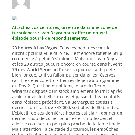
Attachez vos ceintures, on entre dans une zone de
turbulences : Ivan Deyra nous offre un nouvel
épisode bourré de rebondissements.
23 heures à Las Vegas
. Tous les habitués vous le
diront : pour la Ville du Vice, il est encore tôt et le Strip
commence à peine à s’animer. Mais pour
Ivan Deyra
et les 29 autres joueurs encore en course dans l
‘Event
79 des World Series of Poker
, la journée a déjà été
bien longue. Et il va falloir puiser dans les réserves
car il reste encore trois heures de jeu au programme
du Day 2. Question munitions, le pro du Team
Winamax dispose d’un stock amplement fourni : après
avoir trouvé de belles mains et passé de beaux bluffs
dans l’épisode précédent,
ValueMerguez
est assis
derrière un stack de 843 000, soit plus de 80 blindes.
L’objectif de ces dernières heures est clair : donner un
dernier coup de collier pour rester chip-leader, et
aller se coucher un peu plus proche de la table finale.
Mais attention : à ce stade du tournoi, les embûches
se font de plus en plus nombreuses, et chaque coup