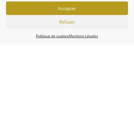
Accepter
Refuser
Politique de cookies
Mentions Légales
Association
Championnats
Calendrier
Actualités
Forum
Mentions Légales
Politique de cookies (EU)
Conditions générales
Copyright 2026 - Tripot Holdem Club