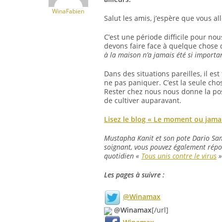
WinaFabien
Salut les amis, j’espère que vous all
C’est une période difficile pour nou
devons faire face à quelque chose d
à la maison n’a jamais été si importa
Dans des situations pareilles, il es
ne pas paniquer. C’est la seule ch
Rester chez nous nous donne la pos
de cultiver auparavant.
Lisez le blog « Le moment ou jamai
Mustapha Kanit et son pote Dario S
soignant, vous pouvez également rép
quotidien «
Tous unis contre le virus
»
Les pages à suivre :
@Winamax
@Winamax
[/url]