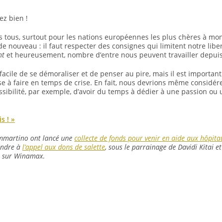
ez bien !
s tous, surtout pour les nations européennes les plus chères à mon c
e nouveau : il faut respecter des consignes qui limitent notre libe
nt
et heureusement, nombre d’entre nous peuvent travailler depuis
t facile de se démoraliser et de penser au pire, mais il est importan
ose à faire en temps de crise. En fait, nous devrions même consi
sibilité, par exemple, d’avoir du temps à dédier à une passion ou
s ! »
ammartino ont lancé une
collecte de fonds pour venir en aide aux hôpitau
ondre à
l’appel aux dons de salette
, sous le parrainage de Davidi Kitai 
 sur Winamax.