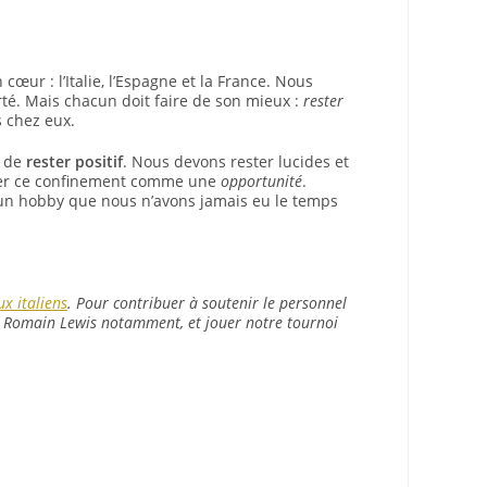
œur : l’Italie, l’Espagne et la France. Nous
rté. Mais chacun doit faire de son mieux :
rester
 chez eux.
t de
rester positif
. Nous devons rester lucides et
dérer ce confinement comme une
opportunité
.
 un hobby que nous n’avons jamais eu le temps
x italiens
. Pour contribuer à soutenir le personnel
et Romain Lewis notamment, et jouer notre tournoi