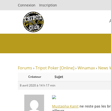
Connexion
Inscription
Forums
›
Tripot Poker [Online]
›
Winamax
›
News 
Sujet
Créateur
8 avril 2020 à 14 h 17 min
Mustapha Kanit
ne reste pas les b
ailleurs.