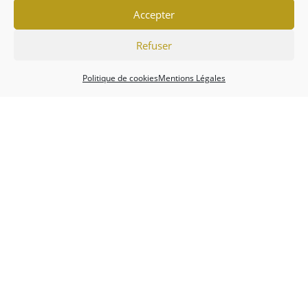
Accepter
Refuser
Politique de cookies
Mentions Légales
Association
Championnats
Calendrier
Actualités
Forum
Mentions Légales
Politique de cookies (EU)
Conditions générales
Copyright 2026 - Tripot Holdem Club