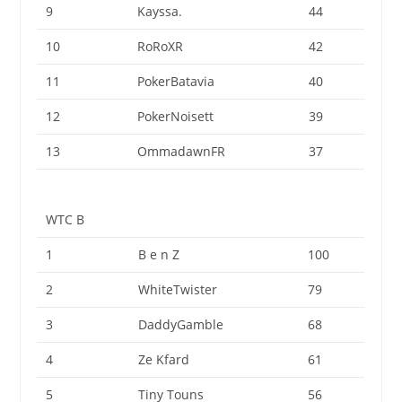
9
Kayssa.
44
10
RoRoXR
42
11
PokerBatavia
40
12
PokerNoisett
39
13
OmmadawnFR
37
WTC B
1
B e n Z
100
2
WhiteTwister
79
3
DaddyGamble
68
4
Ze Kfard
61
5
Tiny Touns
56