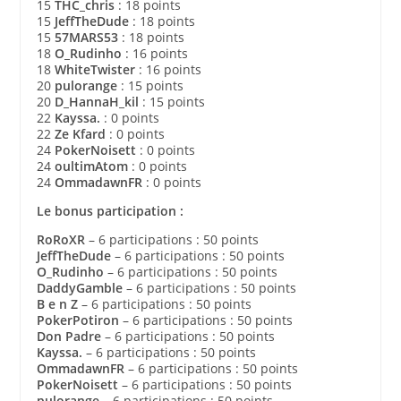
15
THC_chris
: 18 points
15
JeffTheDude
: 18 points
15
57MARS53
: 18 points
18
O_Rudinho
: 16 points
18
WhiteTwister
: 16 points
20
pulorange
: 15 points
20
D_HannaH_kil
: 15 points
22
Kayssa.
: 0 points
22
Ze Kfard
: 0 points
24
PokerNoisett
: 0 points
24
oultimAtom
: 0 points
24
OmmadawnFR
: 0 points
Le bonus participation :
RoRoXR
– 6 participations : 50 points
JeffTheDude
– 6 participations : 50 points
O_Rudinho
– 6 participations : 50 points
DaddyGamble
– 6 participations : 50 points
B e n Z
– 6 participations : 50 points
PokerPotiron
– 6 participations : 50 points
Don Padre
– 6 participations : 50 points
Kayssa.
– 6 participations : 50 points
OmmadawnFR
– 6 participations : 50 points
PokerNoisett
– 6 participations : 50 points
pulorange
– 6 participations : 50 points