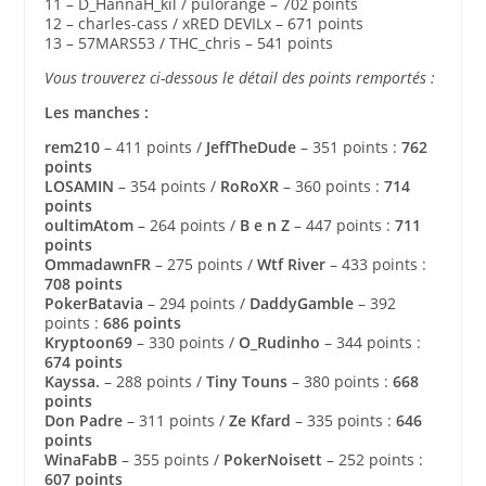
11 – D_HannaH_kil / pulorange – 702 points
12 – charles-cass / xRED DEVILx – 671 points
13 – 57MARS53 / THC_chris – 541 points
Vous trouverez ci-dessous le détail des points remportés :
Les manches :
rem210
– 411 points /
JeffTheDude
– 351 points :
762
points
LOSAMIN
– 354 points /
RoRoXR
– 360 points :
714
points
oultimAtom
– 264 points /
B e n Z
– 447 points :
711
points
OmmadawnFR
– 275 points /
Wtf River
– 433 points :
708 points
PokerBatavia
– 294 points /
DaddyGamble
– 392
points :
686 points
Kryptoon69
– 330 points /
O_Rudinho
– 344 points :
674 points
Kayssa.
– 288 points /
Tiny Touns
– 380 points :
668
points
Don Padre
– 311 points /
Ze Kfard
– 335 points :
646
points
WinaFabB
– 355 points /
PokerNoisett
– 252 points :
607 points