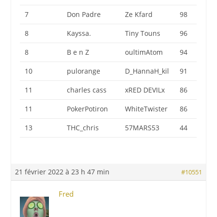
7
Don Padre
Ze Kfard
98
8
Kayssa.
Tiny Touns
96
8
B e n Z
oultimAtom
94
10
pulorange
D_HannaH_kil
91
11
charles cass
xRED DEVILx
86
11
PokerPotiron
WhiteTwister
86
13
THC_chris
57MARS53
44
21 février 2022 à 23 h 47 min
#10551
Fred