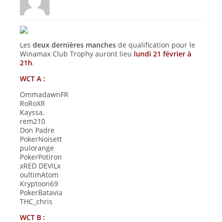
Les
deux dernières manches
de qualification pour le
Winamax Club Trophy auront lieu
lundi 21 février à
21h
.
WCT A :
OmmadawnFR
RoRoXR
Kayssa.
rem210
Don Padre
PokerNoisett
pulorange
PokerPotiron
xRED DEVILx
oultimAtom
Kryptoon69
PokerBatavia
THC_chris
WCT B :