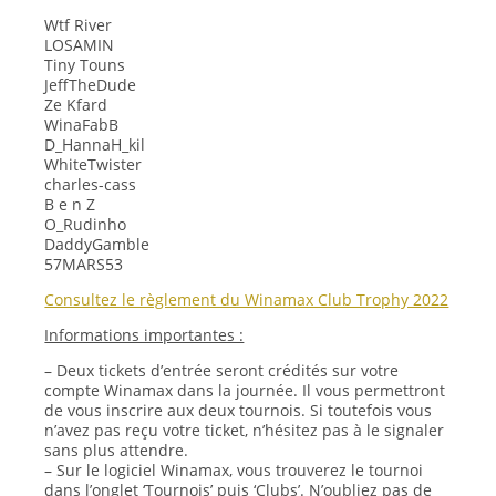
Wtf River
LOSAMIN
Tiny Touns
JeffTheDude
Ze Kfard
WinaFabB
D_HannaH_kil
WhiteTwister
charles-cass
B e n Z
O_Rudinho
DaddyGamble
57MARS53
Consultez le règlement du Winamax Club Trophy 2022
Informations importantes :
– Deux tickets d’entrée seront crédités sur votre
compte Winamax dans la journée. Il vous permettront
de vous inscrire aux deux tournois. Si toutefois vous
n’avez pas reçu votre ticket, n’hésitez pas à le signaler
sans plus attendre.
– Sur le logiciel Winamax, vous trouverez le tournoi
dans l’onglet ‘Tournois’ puis ‘Clubs’. N’oubliez pas de