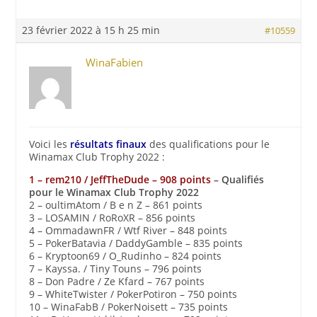
23 février 2022 à 15 h 25 min
#10559
WinaFabien
Voici les
résultats finaux
des qualifications pour le
Winamax Club Trophy 2022 :
1 – rem210 / JeffTheDude – 908 points
– Qualifiés
pour le Winamax Club Trophy 2022
2 – oultimAtom / B e n Z – 861 points
3 – LOSAMIN / RoRoXR – 856 points
4 – OmmadawnFR / Wtf River – 848 points
5 – PokerBatavia / DaddyGamble – 835 points
6 – Kryptoon69 / O_Rudinho – 824 points
7 – Kayssa. / Tiny Touns – 796 points
8 – Don Padre / Ze Kfard – 767 points
9 – WhiteTwister / PokerPotiron – 750 points
10 – WinaFabB / PokerNoisett – 735 points