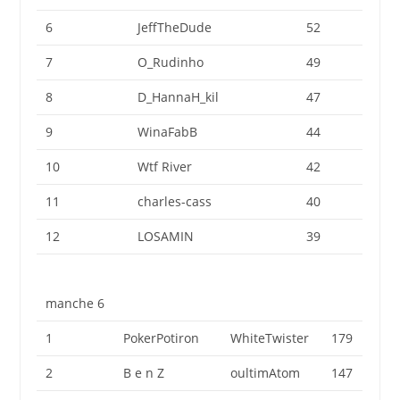
6
JeffTheDude
52
7
O_Rudinho
49
8
D_HannaH_kil
47
9
WinaFabB
44
10
Wtf River
42
11
charles-cass
40
12
LOSAMIN
39
manche 6
1
PokerPotiron
WhiteTwister
179
2
B e n Z
oultimAtom
147