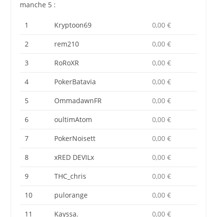
manche 5 :
1
Kryptoon69
0,00 €
2
rem210
0,00 €
3
RoRoXR
0,00 €
4
PokerBatavia
0,00 €
5
OmmadawnFR
0,00 €
6
oultimAtom
0,00 €
7
PokerNoisett
0,00 €
8
xRED DEVILx
0,00 €
9
THC_chris
0,00 €
10
pulorange
0,00 €
11
Kayssa.
0,00 €