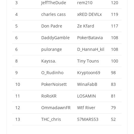
3
JeffTheDude
rem210
120
4
charles cass
xRED DEVILx
119
5
Don Padre
Ze Kfard
117
6
DaddyGamble
PokerBatavia
108
6
pulorange
D_HannaH_kil
108
8
Kayssa.
Tiny Touns
100
9
O_Rudinho
Kryptoon69
98
10
PokerNoisett
WinaFabB
83
11
RoRoXR
LOSAMIN
81
12
OmmadawnFR
Wtf River
79
13
THC_chris
57MARS53
52