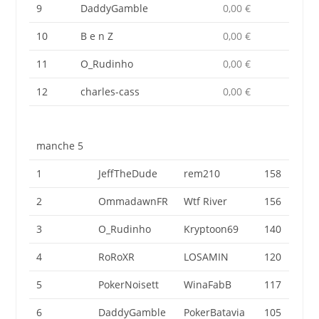
9
DaddyGamble
0,00 €
10
B e n Z
0,00 €
11
O_Rudinho
0,00 €
12
charles-cass
0,00 €
manche 5
1
JeffTheDude
rem210
158
2
OmmadawnFR
Wtf River
156
3
O_Rudinho
Kryptoon69
140
4
RoRoXR
LOSAMIN
120
5
PokerNoisett
WinaFabB
117
6
DaddyGamble
PokerBatavia
105