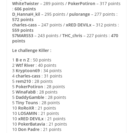
WhiteTwister
– 289 points /
PokerPotiron
– 317 points
:
606 points
D_HannaH_kil
– 295 points /
pulorange
– 277 points :
572 points
charles-cass
– 247 points /
xRED DEVILx
– 312 points :
559 points
57MARS53
– 243 points /
THC_chris
– 227 points :
470
points
Le challenge Killer :
1
B e n Z
: 50 points
2
Wtf River
: 40 points
3
Kryptoon69
: 34 points
4
charles-cass
: 31 points
5
rem210
: 28 points
5
PokerPotiron
: 28 points
5
WinaFabB
: 28 points
5
DaddyGamble
: 28 points
5
Tiny Touns
: 28 points
10
RoRoXR
: 21 points
10
LOSAMIN
: 21 points
10
xRED DEVILx
: 21 points
10
PokerBatavia
: 21 points
10
Don Padre
: 21 points