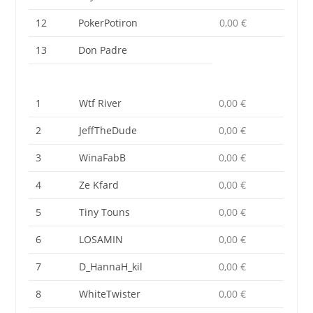
12
PokerPotiron
0,00 €
13
Don Padre
1
Wtf River
0,00 €
2
JeffTheDude
0,00 €
3
WinaFabB
0,00 €
4
Ze Kfard
0,00 €
5
Tiny Touns
0,00 €
6
LOSAMIN
0,00 €
7
D_HannaH_kil
0,00 €
8
WhiteTwister
0,00 €