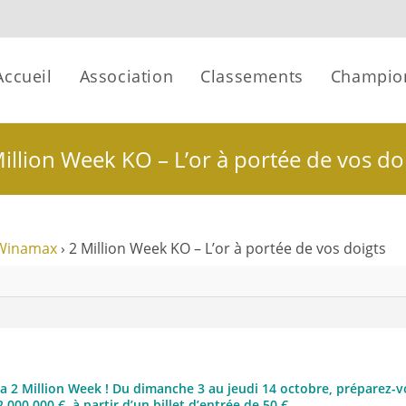
Accueil
Association
Classements
Champio
illion Week KO – L’or à portée de vos do
Winamax
›
2 Million Week KO – L’or à portée de vos doigts
la 2 Million Week ! Du dimanche 3 au jeudi 14 octobre, préparez-vo
000 000 €, à partir d’un billet d’entrée de 50 €.