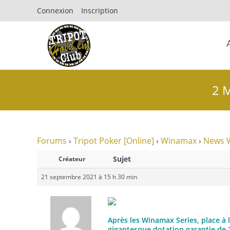
Connexion
Inscription
2 M
Forums
›
Tripot Poker [Online]
›
Winamax
›
News 
Sujet
Créateur
21 septembre 2021 à 15 h 30 min
Après les Winamax Series, place à 
gigantesque dotation garantie de 2 