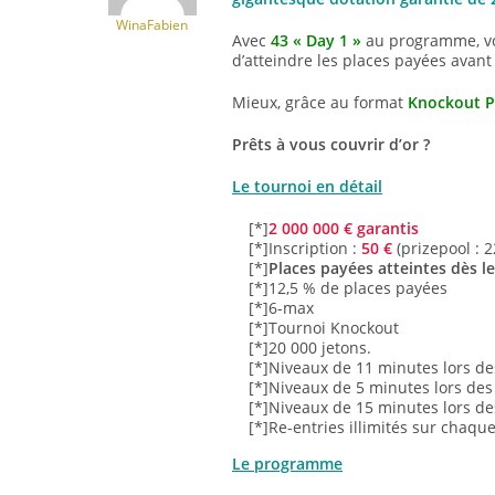
WinaFabien
Avec
43 « Day 1 »
au programme, vou
d’atteindre les places payées avan
Mieux, grâce au format
Knockout P
Prêts à vous couvrir d’or ?
Le tournoi en détail
[*]
2 000 000 € garantis
[*]Inscription :
50 €
(prizepool : 2
[*]
Places payées atteintes dès l
[*]12,5 % de places payées
[*]6-max
[*]Tournoi Knockout
[*]20 000 jetons.
[*]Niveaux de 11 minutes lors de
[*]Niveaux de 5 minutes lors des
[*]Niveaux de 15 minutes lors des
[*]Re-entries illimités sur chaqu
Le programme