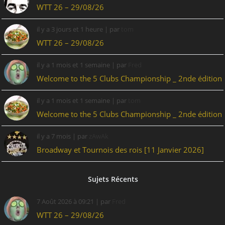
WTT 26 – 29/08/26
il y a 3 jours et 1 heure
| par
tom
WTT 26 – 29/08/26
il y a 1 mois et 1 semaine
| par
Fred
Welcome to the 5 Clubs Championship _ 2nde édition
il y a 1 mois et 1 semaine
| par
tom
Welcome to the 5 Clubs Championship _ 2nde édition
il y a 7 mois
| par
zAwAk
Broadway et Tournois des rois [11 Janvier 2026]
Sujets Récents
7 Août 2026 à 09:21 | par
Fred
WTT 26 – 29/08/26