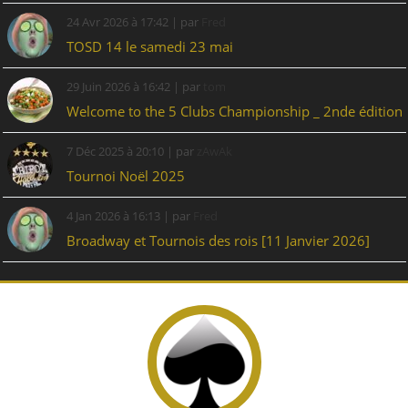
24 Avr 2026 à 17:42 | par
Fred
TOSD 14 le samedi 23 mai
29 Juin 2026 à 16:42 | par
tom
Welcome to the 5 Clubs Championship _ 2nde édition
7 Déc 2025 à 20:10 | par
zAwAk
Tournoi Noël 2025
4 Jan 2026 à 16:13 | par
Fred
Broadway et Tournois des rois [11 Janvier 2026]