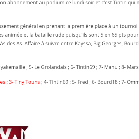
son abonnement au podium ce lundi soir et c’est Tintin qui
assement général en prenant la première place à un tournoi d
s animée et la bataille rude puisqu’ils sont 5 en 65 pts pour
As des As. Affaire à suivre entre Kayssa, Big Georges, Bour
lnyakemaille ; 5- Le Grolandais ; 6- Tintin69 ; 7- Manu ; 8- Mars 
res ; 3- Tiny Touns
; 4- Tintin69 ; 5- Fred ; 6- Bourd18 ; 7- O