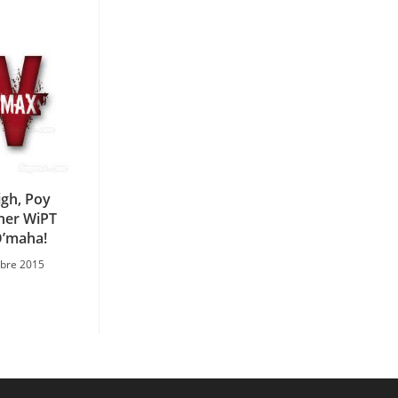
gh, Poy
sner WiPT
’maha!
obre 2015