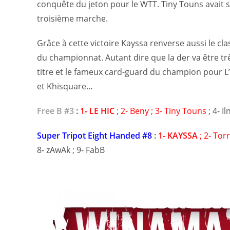
conquête du jeton pour le WTT. Tiny Touns avait 
troisième marche.
Grâce à cette victoire Kayssa renverse aussi le cl
du championnat. Autant dire que la der va être trè
titre et le fameux card-guard du champion pour L’
et Khisquare…
Free B #3
:
1- LE HIC
; 2- Beny ; 3- Tiny Touns
; 4- I
Super Tripot Eight Handed #8
:
1- KAYSSA
; 2- Tor
8- zAwAk ; 9- FabB