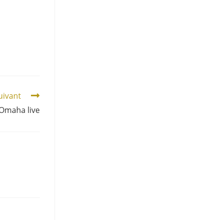
suivant
 Omaha live