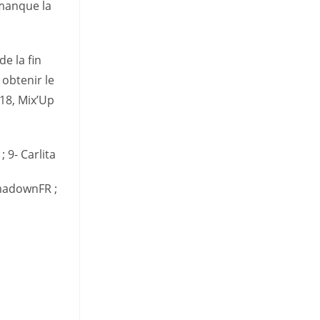
 manque la
e la fin
 obtenir le
d18, Mix’Up
; 9- Carlita
mmadownFR ;