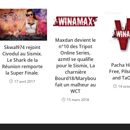
Maxdan devient le
n°10 des Tripot
Skwal974 rejoint
Online Series,
Civodul au Sismix.
azmtl se qualifie
Le Shark de la
Pacha Hi
pour le Sismix, La
Réunion remporte
Free, Pil
charnière
la Super Finale.
and TaO
Bourd18/Marybou
17 avril 2017
fait un malheur au
14 oct
WCT
15 mars 2018