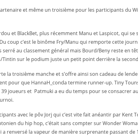
u partenaire et même un troisième pour les participants du 
dou et BlackBet, plus récemment Manu et Laspicot, qui se 
. Du coup c’est le binôme Fry/Manu qui remporte cette jour
ès serré au classement général mais Bourd/Beny reste en tê
Tintin sur le podium juste un petit point derrière la second
rte la troisième manche et s’offre ainsi son cadeau de lend
pent pour que HannaH_conda termine runner-up. Tiny Touns 
ait 39 joueurs et Patmuki a eu du temps pour se consacrer a
urnoi.
cipants avec le pôv Jorj qui c’est vite fait anéantir par Kent 
Kriptonien du hip hop, c’était sans compter sur Wonder Wom
i a renversé la vapeur de manière surprenante passant de 