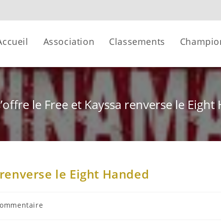
Accueil
Association
Classements
Champio
s’offre le Free et Kayssa renverse le Eigh
a renverse le Eight Handed
commentaire