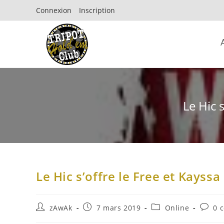
Connexion
Inscription
Le Hic 
Le Hic s’offre le Free et Kayss
zAwAk
7 mars 2019
Online
0 