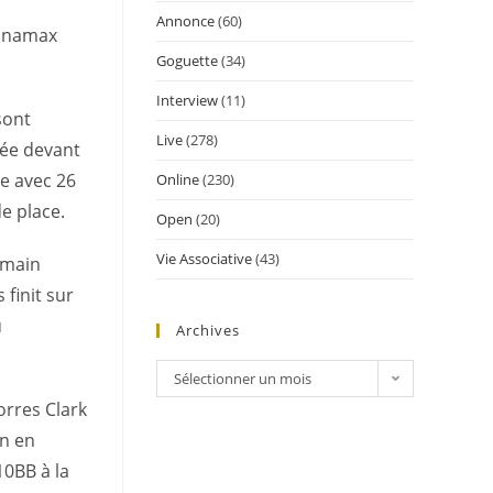
Annonce
(60)
Winamax
Goguette
(34)
Interview
(11)
sont
Live
(278)
née devant
te avec 26
Online
(230)
e place.
Open
(20)
Vie Associative
(43)
emain
finit sur
u
Archives
Sélectionner un mois
Torres Clark
an en
10BB à la