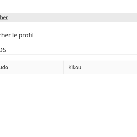
cher
cher le profil
OS
udo
Kikou