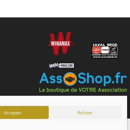
Accepter
Refuser
drier
Actualités
Forum
Mentions Légales