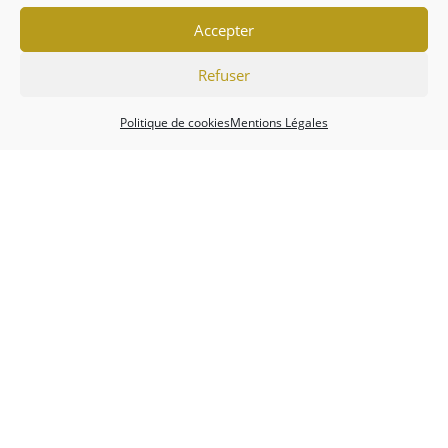
Accepter
Refuser
Politique de cookies
Mentions Légales
Association
Championnats
Calendrier
Actualités
Forum
Mentions Légales
Politique de cookies (EU)
Conditions générales